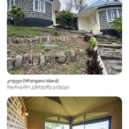
კოტეჯი (Mfangano Island)
მფანაგანო კუნძულზე გაქცევა