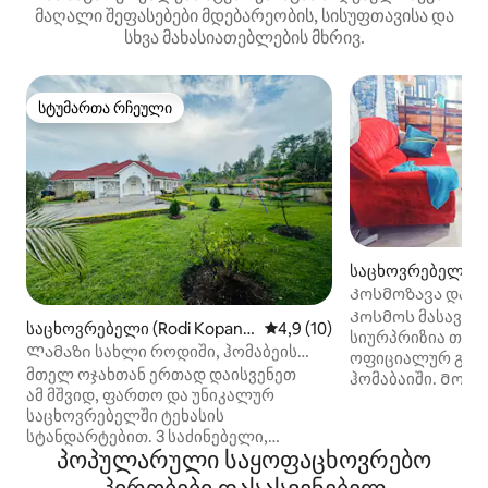
მაღალი შეფასებები მდებარეობის, სისუფთავისა და
სხვა მახასიათებლების მხრივ.
სტუმართა რჩეული
სტუმართა რჩეული
საცხოვრებელი (
Კოსმოზავა და Wi 
Კოსმოს მასავა უ
საცხოვრებელი (Rodi Kopan
საშუალო შეფასებაა 5‑დან 4
4,9 (10)
სიურპრიზია თით
y)
Ლამაზი სახლი როდიში, ჰომაბეის
ოფიციალურ გარე
ოლქი, კენია
მთელ ოჯახთან ერთად დაისვენეთ
ჰომაბაიში. Მოკლ
ამ მშვიდ, ფართო და უნიკალურ
დაურეკეთ ტიმს 0723
საცხოვრებელში ტეხასის
ობიექტი მოგშორ
სტანდარტებით. 3 საძინებელი,
(ადამიანისა და 
პოპულარული საყოფაცხოვრებო
6 ორსაწოლიანი საწოლი და 2 სრული
სიმშვიდეს. 3-საძინებლიანი ბინა
სააბაზანო. ჩვენ გთავაზობთ თბილ,
სამზარეულოს ღია