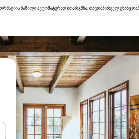
ორმაციის ნაწილი ავტომატურად ითარგმნა. 
თავდაპირველ ენაზე და
ციისთვის გამოიყენეთ კლავიშები ზემოთ/ქვემოთ მიმართული ისრებით 