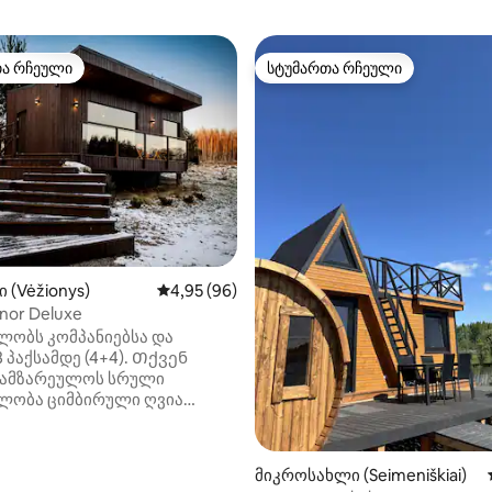
თა რჩეული
სტუმართა რჩეული
თა რჩეული
სტუმართა რჩეული
 (Vėžionys)
საშუალო შეფასებაა 5‑დან 4,95, 96 მიმოხ
4,95 (96)
nor Deluxe
ლობს კომპანიებსა და
8 პაქსამდე (4+4). Თქვენ
 სამზარეულოს სრული
ლობა ციმბირული ღვია
პანორამული ფანჯრები
 მოსახვევში 2-საძინებლიანი
მთავარი საწოლი და
მიკროსახლი (Seimeniškiai)
‑დან 4,98, 41 მიმოხილვა
ი დივანი, დამატებით 2