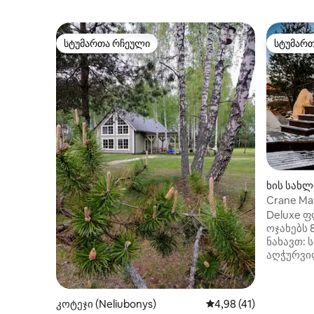
სტუმართა რჩეული
სტუმარ
სტუმართა რჩეული
სტუმარ
ხის სახლი
Crane Ma
Deluxe ფ
ოჯახებს 
ნახავთ:
აღჭურვი
კედელი 
მდინარის
ქოხები. 
კოტეჯი (Neliubonys)
საშუალო შეფასებაა 5
4,98 (41)
გასაშლელ