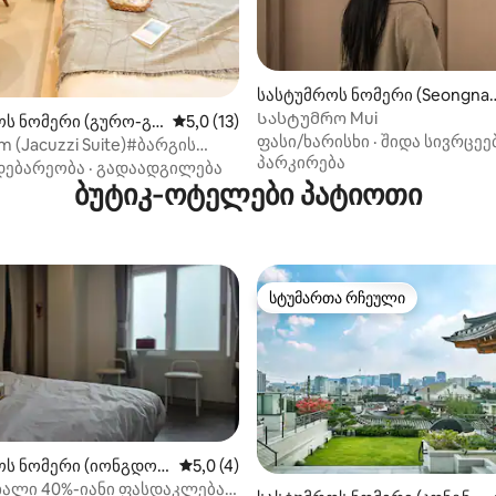
სასტუმროს ნომერი (Seongna
 5‑დან 5,0, 7 მიმოხილვა
m-si)
Სასტუმრო Mui
ოს ნომერი (გურო-გ
საშუალო შეფასებაა 5‑დან 5,0, 13 მიმოხ
5,0 (13)
ფასი/ხარისხი
·
შიდა სივრცეე
m (Jacuzzi Suite)#ბარგის
პარკირება
#პარკირების
დებარეობა
·
გადაადგილება
ბლობა#გუილის
ბუტიკ‑ოტელები პატიოთი
#კოჩეკდომიდან 3
უნრე ჩანგწაკჩონი#აიფარკ
სტუმართა რჩეული
სტუმართა რჩეული
ოს ნომერი (იონგდონ
საშუალო შეფასებაა 5‑დან 5,0, 4 მიმო
5,0 (4)
ახალი 40%-იანი ფასდაკლება]