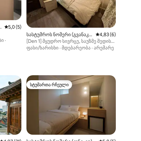
საშუალო შეფასებაა 5‑დან 5,0, 5 მიმოხილვა
5,0 (5)
ილვა
სასტუმროს ნომერი (გვანაკ-
საშუალო შეფასებაა 
4,83 (6)
ბი
·
გუ)
[Den 1] მყუდრო სივრცე, საუზმე შედის
ფასში, სინლიმის სადგურამდე და
ფასი/ხარისხი
·
მდებარეობა
·
არემარე
აეროპორტის ავტობუსამდე 3-5 წუთი,
პარკინგის საჭიროების შემთხვევაში
დაგვიკავშირდით
სტუმართა რჩეული
სტუმართა რჩეული
ხილვა