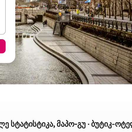
ე სტატისტიკა, მაპო-გუ · ბუტიკ‑ოტ