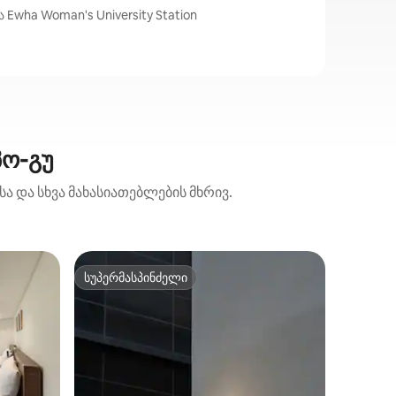
Ewha Woman's University Station
პო-გუ
ა და სხვა მახასიათებლების მხრივ.
სასტუმრ
სუპერმასპინძელი
სუპერმ
სუპერმასპინძელი
სუპერმ
ემუნ-გუ)
1# ემას 
მახლობლ
Პატარა ხ
თეთრეულ
მეგობრი
ცალკე ს
Ორლი მ
მოგზაურ
სივრცეა
მდებარ
რეალობად აქ