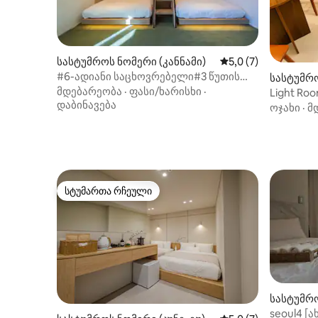
სასტუმროს ნომერი (კანნამი)
საშუალო შეფასებაა
5,0 (7)
#6-ადიანი საცხოვრებელი#3 წუთის
სასტუმრ
სავალზე განგნამის სადგურიდან#6
მდებარეობა
·
ფასი/ხარისხი
·
უ)
Light Roo
ადამიანამდე#პარკირების
დაბინავება
შენახვა
ოჯახი
·
მ
შესაძლებლობა#ბარგის უფასო
შესაძლე
შენახვა#Netflix#ოჯახური
სადგური
წუთში#მ
მოლი
სტუმართა რჩეული
სტუმართა რჩეული
სასტუმრ
გპო-გუ)
seoul4 [