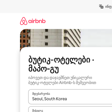
კონტენტზე
ინფ
გადასვლა
ბუტიკ‑ოტელები ·
მაპო-გუ
იპოვეთ და დაჯავშნეთ უნიკალური
ბუტიკ‑ოტელები Airbnb‑ს მეშვეობით
მდებარეობა
როცა შედეგები ხელმისაწვდომი გახდება, ნავიგა
შესვლა