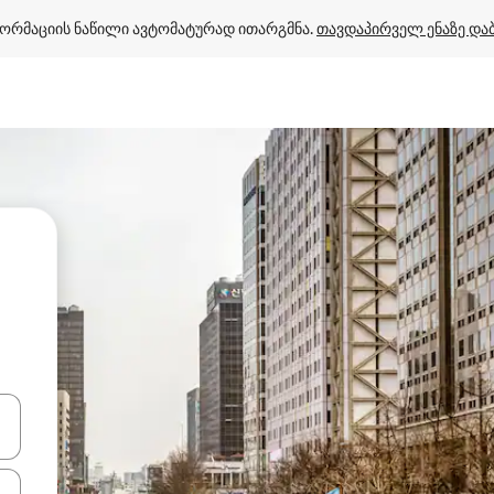
ორმაციის ნაწილი ავტომატურად ითარგმნა. 
თავდაპირველ ენაზე და
ციისთვის გამოიყენეთ კლავიშები ზემოთ/ქვემოთ მიმართული ისრებით 