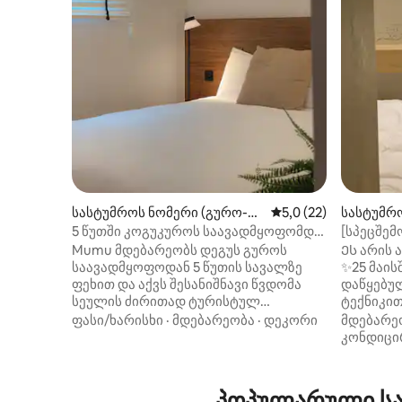
სასტუმროს ნომერი (გურო-გ
საშუალო შეფასებაა 
5,0 (22)
სასტუმრ
უ)
გუ)
5 წუთში კოგუკუროს საავადმყოფომდე
[სპეცშემ
· მოგზაურობა სეულში · საქმიანი
და მოწე
Mumu მდებარეობს დეგუს გუროს
Ეს არის
მოგზაურობა სეულში | საცხოვრებელი
საავადმყოფოდან 5 წუთის სავალზე
✨25 მაი
მეურვეებისთვის · კინგსაიზის საწოლი ·
ფეხით და აქვს შესანიშნავი წვდომა
დაწყებუ
ბარგის უფასო შენახვა ·
სეულის ძირითად ტურისტულ
ტექნიკით
დამოუკიდებელი დაბინავება
ღირსშესანიშნაობებსა და გუროს/
სრულიად ახალია! 
ფასი/ხარისხი
·
მდებარეობა
·
დეკორი
მდებარე
კასანის საქმიან უბანზე, რაც მას
ის ცენტ
კონდიცი
სხვადასხვა მიზნით მოსახერხებელ
გამათბო
საცხოვრებლად აქცევს. ✓ 5 წუთის
Გაითვალ
სავალზე გუროს სამედიცინო
Თეთრეულ
პოპულარული საყ