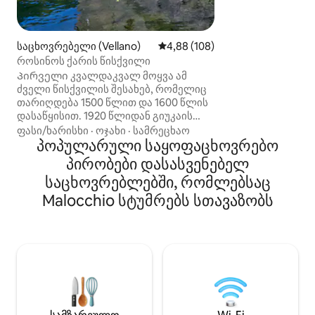
შთამბეჭდავი ხედებით. ბი
აღჭურვილია და
მდებარეობს, რო
საცხოვრებელი (Vellano)
საშუალო შეფასებაა 5‑დან 4,8
4,88 (108)
ფლორენცია, ლუკა
როსინოს ქარის წისქვილი
და ზღვა. საშუალ
სასიამოვნო სოფ
Პირველი კვალდაკვალ მოყვა ამ
მანძილზე. იდეა
ძველი წისქვილის შესახებ, რომელიც
აქტივობების მო
თარიღდება 1500 წლით და 1600 წლის
მაგალითად, სირ
დასაწყისით. 1920 წლიდან გიუკაის
ბილიკებზე ან ს
ოჯახის საკუთრება იყო, ბოლო
ფასი/ხარისხი
·
ოჯახი
·
სამრეცხაო
სიარულისთვის —
ხელძღვანელმა სკანერინი მარინომ
პოპულარული საყოფაცხოვრებო
ადგილობრივი რ
თქვა: „როსინო“. Წისქვილზე,
პირობები დასასვენებელ
გამოირჩევა. ფერ
რომელიც შვეიცარიის პესკიაინას
საცხოვრებლებში, რომლებსაც
2 აპარტამენტი, 
შუაგულში მდებარეობს, ერთადერთი
მოწევა აკრძალუ
საკუთრებაა, რომელსაც უცვლელი
Malocchio სტუმრებს სთავაზობს
აქვს თავდაპირველი გვირაბი,
რომელიც თავდაპირველი ველიანოს
ქვისგან შედგება, რომელიც წისქვილს
მდინარე პესკიას მარცხენა მხარეს
აკავშირებს. Გვირაბიდან
გამოსვლისას არის კერძო პლაჟი
ექსკლუზიური წვდომით ბუნებრივ
საცურაო აუზზე, რომელიც