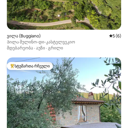
ვილა (Buggiano)
საშუალო 
5 (6)
Ვილა მულინო-დი-კასტელვეკიო
მდებარეობა
·
აუზი
·
გრილი
სტუმართა რჩეული
სტუმართა რჩეული მოწინავე ვარიანტი