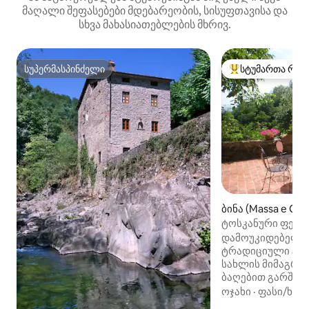
მაღალი შეფასებები მდებარეობის, სისუფთავისა და
სხვა მახასიათებლების მხრივ.
სუპერმასპინძელი
სტუმართა რჩე
სუპერმასპინძელი
სტუმართა რჩეული
ბინა (Massa e Cozz
ტოსკანური ფერმ
ტერასით და ხედ
დამოუკიდებელი 
ტრადიციული ტოს
სახლის მიმაგრე
ბაღებით გარშემ
საერთო ტერასით 
ოჯახი
·
ფასი/ხარ
სადილობისთვის 