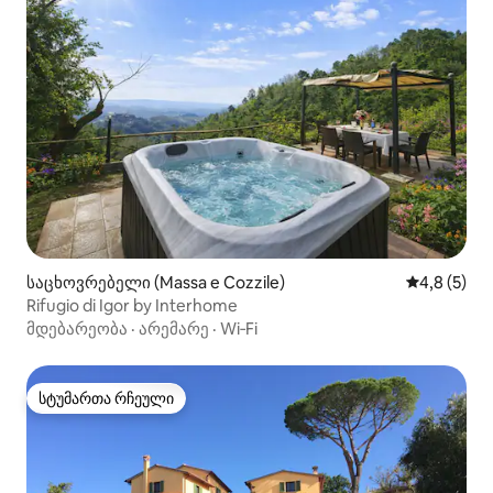
საცხოვრებელი (Massa e Cozzile)
საშუალო შ
4,8 (5)
Rifugio di Igor by Interhome
მდებარეობა
·
არემარე
·
Wi‑Fi
სტუმართა რჩეული
სტუმართა რჩეული