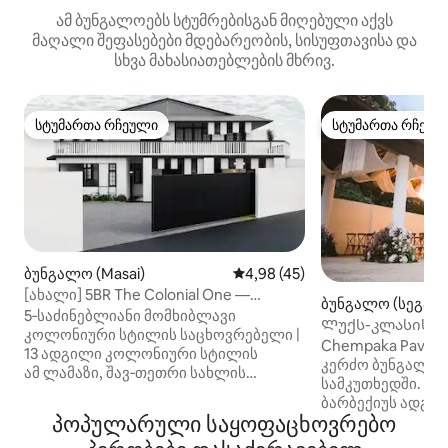
ამ ბუნგალოებს სტუმრებისგან მიღებული აქვს
მაღალი შეფასებები მდებარეობის, სისუფთავისა და
სხვა მახასიათებლების მხრივ.
სტუმართა რჩეული
სტუმართა რჩეულ
სტუმართა რჩეული
სტუმართა რჩეულ
ბუნგალო (Masai)
საშუალო შეფასებაა 5‑დან 4,
4,98 (45)
[ახალი] 5BR The Colonial One —
ბუნგალო (სეგამბ
უზარმაზარი გაზონი და ბილიარდის
5‑საძინებლიანი მომხიბლავი
Ლუქს-კლასის ტ
მაგიდა
კოლონიური სტილის საცხოვრებელი |
დამანსარა გოლ
Chempaka Pavili
13 ადგილი კოლონიური სტილის
კერძო ბუნგალო 
ამ ლამაზი, შავ‑თეთრი სახლის
სამკუთხედში. 7+2
მშენებლობისთვის გამოყენებულია
ბარბექიუს ადგი
465 კვ.მ‑იანი მიწის ნაკვეთი. ის
პოპულარული საყოფაცხოვრებო
დაცული პირადი 
იდეალურია ოჯახებისთვის,
იდეალურია ოჯახე