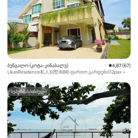
ბუნგალო (კოტა-კინაბალუ)
საშუალო შეფა
4,87 (67)
LikasResidence私人别墅|6BR| ფართო გარდენი|12pax +
სუპერმასპინძელი
სუპერმასპინძელი