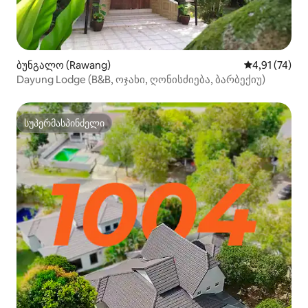
ბუნგალო (Rawang)
საშუალო შეფ
4,91 (74)
Dayung Lodge (B&B, ოჯახი, ღონისძიება, ბარბექიუ)
სუპერმასპინძელი
სუპერმასპინძელი