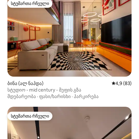
სტუმართა რჩეული
სტუმართა რჩეული
ბინა (ალ ნაჰდა)
საშუალო შეფ
4,9 (83)
სტუდიო - mid century - მეფის გზა
მდებარეობა
·
ფასი/ხარისხი
·
პარკირება
სტუმართა რჩეული
სტუმართა რჩეული