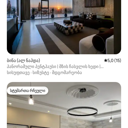
ბინა (ალ ნაჰდა)
საშუალო შე
5,0 (15)
პანორამული პენტჰაუსი | მზის ჩასვლის ხედი |
2 საძინებელი
სისუფთავე
·
სიზუსტე
·
მდგომარეობა
სტუმართა რჩეული
სტუმართა რჩეული