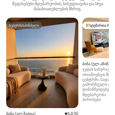
შეფასებები მდებარეობის, სისუფთავისა და სხვა
მახასიათებლების მხრივ.
სუპერმასპინძელი
სტუმართა რჩე
სუპერმასპინძელი
სტუმართა რჩეული
ბინა (ელ-აზიზია)
ჯედას სახურავი - 
ისიამოვნეთ მშვი
ცენტრში, სადაც 
გამორჩეული და 
დამამშვიდებელი
ლუქს‑კლასის პი
მდებარეობა
·
ფა
პირად საცხოვრე
პირობები
ზემოთ, ჯედას ყვ
ღირსშესანიშნაო
ბინა (ალ შატია)
საშუალო შეფასებაა 5‑დან 
5,0 (5)
Აეროპორტიდან 1