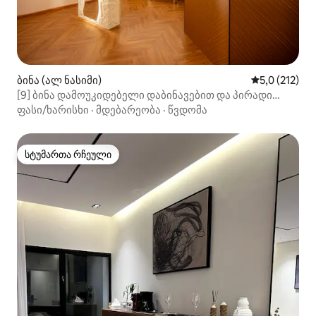
ბინა (ალ ნასიმი)
საშუალო შეფ
5,0 (212)
[9] ბინა დამოუკიდებელი დაბინავებით და პირადი
პარკირების ადგილით
ფასი/ხარისხი
·
მდებარეობა
·
წვდომა
სტუმართა რჩეული
სტუმართა რჩეული