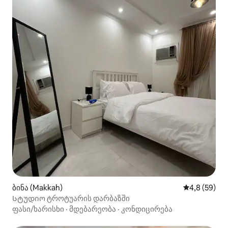
ბინა (Makkah)
საშუალო შეფ
4,8 (59)
Სტუდიო ტროტუარის დარბაზში
ფასი/ხარისხი
·
მდებარეობა
·
კონდიცირება