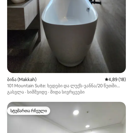
ბინა (Makkah)
საშუალო შეფ
4,89 (18)
101 Mountain Suite: ხედები და ლუქს-ვანნა/20 წუთში
ჰარმამდე
გასვლა
·
სიმშვიდე
·
შიდა სივრცეები
სტუმართა რჩეული
სტუმართა რჩეული