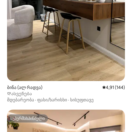
ბინა (ალ რადვა)
საშუალო შეფა
4,91 (144)
Დასვენება
მდებარეობა
·
ფასი/ხარისხი
·
სისუფთავე
სუპერმასპინძელი
სუპერმასპინძელი