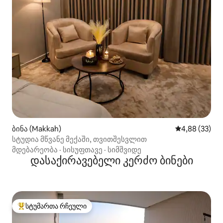
ბინა (Makkah)
საშუალო შეფა
4,88 (33)
სტუდია მწვანე მექაში, თვითშესვლით
მდებარეობა
·
სისუფთავე
·
სიმშვიდე
დასაქირავებელი კერძო ბინები
სტუმართა რჩეული
სტუმართა რჩეული მოწინავე ვარიანტი