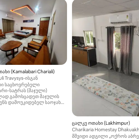
ხი (Kamalabari Chariali)
li Travysys-ისგან
ი საცხოვრებელი
რი-სატრას (მაჯული)
თ მაჯულის
ვენს დამოუკიდებელ საოჯახო
ოში, რომელიც
რული კამალაბარის
ნ სულ რამდენიმე წუთის
ცალკე ოთახი (Lakhimpur)
ტის
Charikaria Homestay Dhakuak
თრებული მახასიათებლები: •
მშვიდი ადგილი „ოქროს აბრე
ლიანი საოჯახო ნომერი