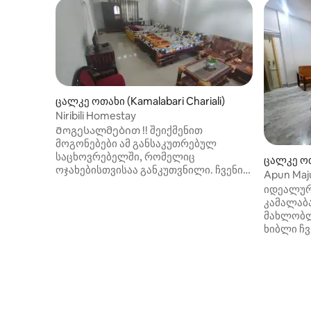
ცალკე ოთახი (Kamalabari Chariali)
Niribili Homestay
Მოგესალმებით !! შეიქმენით
მოგონებები ამ განსაკუთრებულ
საცხოვრებელში, რომელიც
ცალკე ოთა
ოჯახებისთვისაა განკუთვნილი. ჩვენი
Apun Maju
საცხოვრებელი მდებარეობს
იდეალურ
კამალაბარში. ოთახები აღჭურვილია
კამალაბა
ინდივიდუალური კონდიციონერებით
მახლობლად გამოსცადე
(ელექტროენერგიის 24‑საათიანი
ხიბლი ჩ
რეზერვული წყარო). ის განკუთვნილია
სასტუმრ
ოჯახებისთვის, კორპორაციული
ლეგენდა
სტუმრებისთვის და მოგზაურებისთვის.
სატრიდა
ჩვენ გვაქვს რესტორანი, სადაც ყველა
სავალზეა. 🏡 Ობიექ
სახის გემრიელი კერძი მოგემზადებათ,
განსაკუ
და უნიკალური სახლი ხეზე
სამადგი