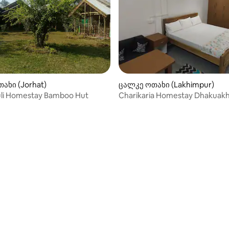
ახი (Jorhat)
ცალკე ოთახი (Lakhimpur)
uli Homestay Bamboo Hut
Charikaria Homestay Dhakuak