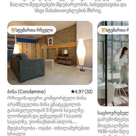
მაღალი შეფასებები მდებარეობის, სისუფთავისა და
სხვა მახასიათებლების მხრივ.
სტუმართა რჩეული
სტუმართა რჩე
სტუმართა რჩეული მოწინავე ვარიანტი
სტუმართა რჩეული
ბინა (Condamine)
საშუალო შეფასებაა 5‑დან 4,9
4,97 (32)
Ორიგინალური კომფორტული ბინა
არამწეველთა ბინა გზატკეცილის
გასასვლელიდან 5 წუთის სავალზე.
საცხოვრებელი (N
ლიონიდან და ჟენევიდან 1 საათის
გარემონტებული 
სავალზე. უიონაქსთან ახლოს.
ბაღი • ტბა 3 წუთ
მოგესალმებით Ma
20 წუთში მოხვდებით
მდებარეობა
·
ოჯახი
·
თხილამურებით
1930‑იანი წლებ
ლეს‑პლან‑დოტონის კურორტსა და
სრიალი