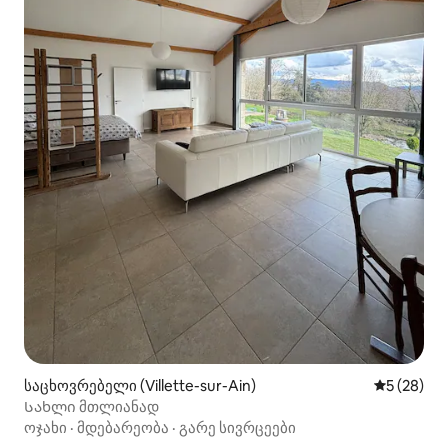
საცხოვრებელი (Villette-sur-Ain)
საშუალო შ
5 (28)
Სახლი მთლიანად
ოჯახი
·
მდებარეობა
·
გარე სივრცეები