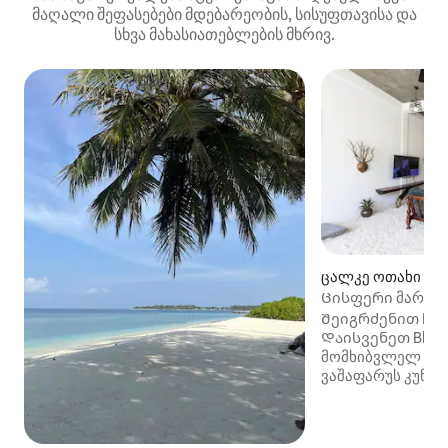
მაღალი შეფასებები მდებარეობის, სისუფთავისა და
სხვა მახასიათებლების მხრივ.
ცალკე ოთახი (Va
Ცისფერი მარჯან
მალდივის კუნძუ
Შეიგრძენით Blue 
Დაისვენეთ Blue C
მომხიბვლელ საო
ვაშაფარუს კუნძუ
ატოლში, მალდივ
Ცნობილია თავის
თეთრი ქვიშის შა