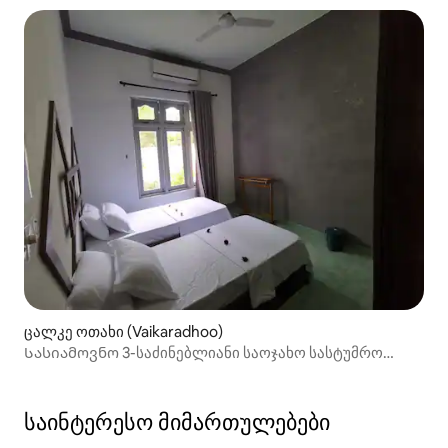
ცალკე ოთახი (Vaikaradhoo)
Სასიამოვნო 3-საძინებლიანი საოჯახო სასტუმრო
დიდი მისაღები ოთახით და სრულად აღჭურვილი
სამზარეულოთი და სასადილო სივრცით
საინტერესო მიმართულებები