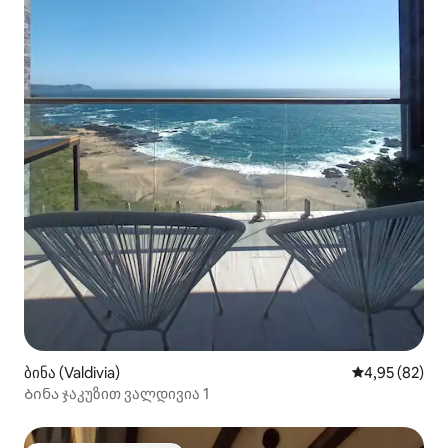
ბინა (Valdivia)
საშუალო შეფა
4,95 (82)
Ბინა ჯაკუზით ვალდივია 1