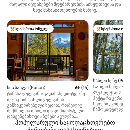
მაღალი შეფასებები მდებარეობის, სისუფთავისა და
სხვა მახასიათებლების მხრივ.
სტუმართა რჩეული
სტუმართა რჩე
სტუმართა რჩეული მოწინავე ვარიანტი
სტუმართა რჩეული
სახლი ხეზე (Pucó
Სახლი ხეზე პუკო
ხის სახლი (Pucón)
საშუალო შეფასებაა 5‑დან
5 (16)
ბუდე“ - დუპლექს
Დუპლექსი 2. 7 მეტრი მიწის ზემოთ. 2
ტინახა•ვულკანი•გადასახედი•ტყე•პუკონიდან
ჰექტარი კერძო 
15 კმ-ში.
ბუტიკ‑ხის სახლი ვულკანის
ხედები უკიდეგან
განსაკუთრებული ხედით, რომელიც
ჩამოკიდებული ხ
შექმნილია თბილი და კომფორტული
თქვენს ოცნებებს
დასვენებისთვის ბუნების გულში.
Თერმული იზოლაც
პოპულარული საყოფაცხოვრებო
ისიამოვნეთ სინათლის მანჭვალით,
ფანჯრები, იატაკ
ფართო დახურული ტერასით, ბუხრით