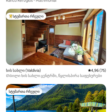
Ranco Refugios - Matrimonial
სტუმართა რჩეული
სტუმართა რჩეული მოწინავე ვარიანტი
ხის სახლი (Valdivia)
საშუალო შეფა
4,96 (75)
Თბილი ხის სახლი ცენტრში, წყლისპირა საფეხურები
სტუმართა რჩეული
სტუმართა რჩეული