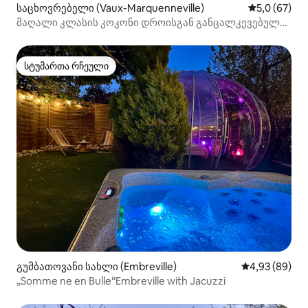
საცხოვრებელი (Vaux-Marquenneville)
საშუალო შე
5,0 (67)
მაღალი კლასის კოკონი დროისგან განცალკევებული
მომენტისთვის
სტუმართა რჩეული
სტუმართა რჩეული
გუმბათოვანი სახლი (Embreville)
საშუალო შეფა
4,93 (89)
„Somme ne en Bulle“Embreville with Jacuzzi