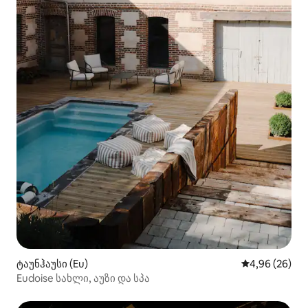
ტაუნჰაუსი (Eu)
საშუალო შეფა
4,96 (26)
Eudoise სახლი, აუზი და სპა