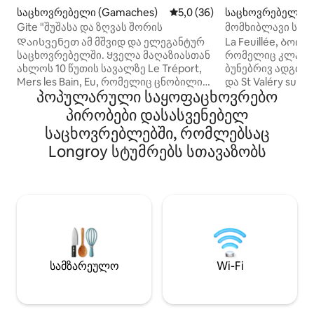
საცხოვრებელი (Gamaches)
საშუალო შეფასებაა 5‑დან 5
5,0 (36)
საცხოვრებელი (A
Gite "შუშასა და ზღვას შორის
მომხიბლავი სახლ
Დაისვენეთ ამ მშვიდ და ელეგანტურ
La Feuillée, Ბოი
საცხოვრებელში. Ყველა მაღაზიასთან
რომელიც კლასი
ახლოს 10 წუთის სავალზე Le Tréport,
ბუნებრივ ადგილას
Mers les Bain, Eu, რომელიც ცნობილია
და St Valéry sur
პოპულარული საყოფაცხოვრებო
ლუი ფილიპის სამეფო ციხესიმაგრით,
მომხიბვლელი პ
ფუნიკულიორით, შუქურით, პლაჟებით,
სახლი XX საუკუნ
პირობები დასასვენებელ
ამ რესტორნებით, კაზინოებითა და
Მდებარეობს ბუნ
საცხოვრებლებში, რომლებსაც
მაღალი კლდეებით... Baie de Somme-
გარშემორტყმულ
დან 20 წუთის სავალზე, მსოფლიოში
Longroy სტუმრებს სთავაზობს
უბანში, 2100 მ2
მე-2 ულამაზესი ყურე, რომელიც
ტყიან ნაკვეთზე,
ცნობილია თავისი პატარა ორთქლის
ამ განსაკუთრებ
მატარებლით, თავისი ბეჭდებით 2
დააკვირდით ფრინ
წუთის სავალზე ევ ‑ ტყიდან და
და დატკბით სას
ბრესლის ხეობიდან, რომელიც
მრავალი ბილიკი
ცნობილია თავისი სათევზაო აუზებითა
ზღვიდან ფეხით 1
და ულამაზესი სალაშქრო ბილიკებით.
Რამდენიმე კმ-ი
Tréport, Mers les B
სამზარეულო
Wi-Fi