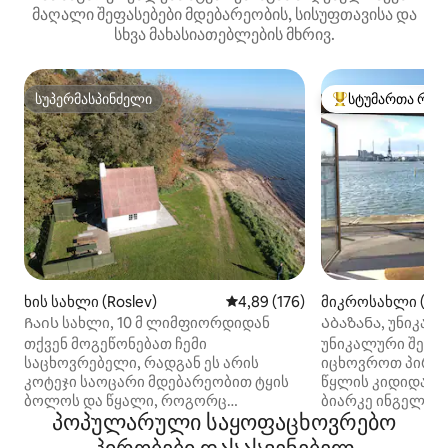
მაღალი შეფასებები მდებარეობის, სისუფთავისა და
სხვა მახასიათებლების მხრივ.
სუპერმასპინძელი
სტუმართა რჩე
სუპერმასპინძელი
სტუმართა რჩეული
ხის სახლი (Roslev)
საშუალო შეფასებაა 5‑დან 4,8
4,89 (176)
მიკროსახლი (ორ
Ჩაის სახლი, 10 მ ლიმფიორდიდან
Აბაზანა, უნიკა
პირზე, პარკინგი
თქვენ მოგეწონებათ ჩემი
უნიკალური შეს
საცხოვრებელი, რადგან ეს არის
იცხოვროთ პირდა
კოტეჯი საოცარი მდებარეობით ტყის
წყლის კიდიდან ს
ბოლოს და წყალი, როგორც
ბიარკე ინგელსი
პოპულარული საყოფაცხოვრებო
უახლოესი მეზობელი, შესასვლელი
ახლადაშენებულ A
კარიდან რამდენიმე მეტრშია. სახლი
პარკინგის ადგილი შ