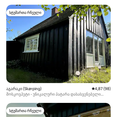
ვილა
სტუმართა რჩეული
სტუმართა რჩეული
აგარაკი (Skørping)
საშუალო შეფა
4,87 (98)
მოსკოვჰეტი - უნიკალური პატარა დასასვენებელი
სახლი როლდ-ფორდში
სტუმართა რჩეული
სტუმართა რჩეული