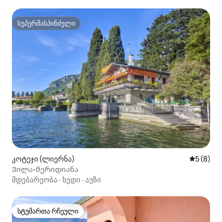
სუპერმასპინძელი
სუპერმასპინძელი
კოტეჯი (ლიერნა)
საშუალო 
5 (8)
Ვილა-მერიდიანა
მდებარეობა
·
ხედი
·
აუზი
სტუმართა რჩეული
სტუმართა რჩეული