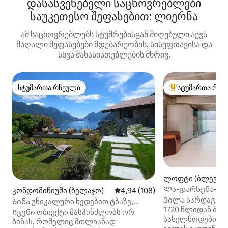
დასასვენებელი საცხოვრებლები
საუკეთესო შეფასებით: ლიერნა
ამ საცხოვრებლებს სტუმრებისგან მიღებული აქვს
მაღალი შეფასებები მდებარეობის, სისუფთავისა და
სხვა მახასიათებლების მხრივ.
სტუმართა რჩეული
სტუმართა რჩე
სტუმართა რჩეული
სტუმართა რჩეული
ლოფტი (ბლევიო
Ლა-დარსენა-დი
კონდომინიუმი (ბელაჯო)
საშუალო შეფასებაა 5‑დან 4,9
4,94 (108)
Ვილა სარდაგნას
Ბინა უნიკალური ხედებით ტბაზე,
1720 წლიდან ბო
ბაღით, პარკინგით
Ჩვენი ობიექტი მასპინძლობს ორ
სახელწოდების 
ბინას, რომელიც მთლიანად