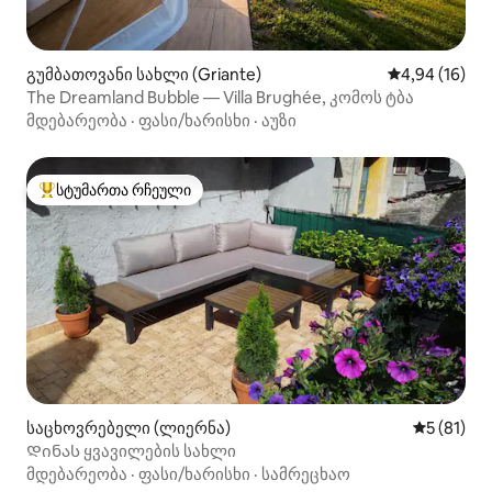
გუმბათოვანი სახლი (Griante)
საშუალო შეფ
4,94 (16)
The Dreamland Bubble — Villa Brughée, კომოს ტბა
მდებარეობა
·
ფასი/ხარისხი
·
აუზი
სტუმართა რჩეული
სტუმართა რჩეული მოწინავე ვარიანტი
საცხოვრებელი (ლიერნა)
საშუალო შ
5 (81)
Დინას ყვავილების სახლი
მდებარეობა
·
ფასი/ხარისხი
·
სამრეცხაო