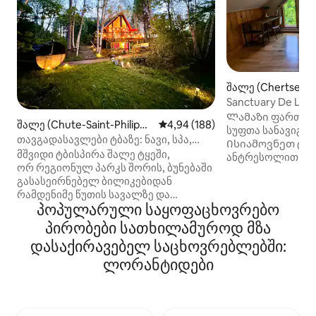
შალე (Chertsey)
Sanctuary De L'Art
Waterfront)
Ლამაზი ფართო 
შალე (Chute-Saint-Philipp
საშუალო შეფასებაა 5‑დან 4,9
4,94 (188)
სუფთა სანავიგაც
e)
თავგადასავლები ტბაზე: ნავი, სპა,
Ისიამოვნეთ ტბი
კინო, ბილიკები
მშვიდი ტბისპირა შალე ტყეში,
ანტრესოლით მზი
ორ რეგიონულ პარკს შორის, ბუნებაში
ბარბექიუ სამი სა
გასასეირნებელ ბილიკებიდან
Queen და 2 ორა
რამდენიმე წუთის სავალზე და
Ყველა აღჭურვი
პოპულარული საყოფაცხოვრებო
ხალხმრავალი ადგილებიდან
ლაკოსტისა და კ
მოშორებით. აღმოსავლეთის
ფურცლებით. Სა
პირობები სათხილამუროდ მზა
ფანჯრებიდან ბუნებრივ მასალებზე
მოიცავს ღია კონ
დასაქირავებელ საცხოვრებლებში:
და გათბობადი იატაკის ზედაპირზე
ოთახს, სარდაფს
ბრწყინავს მხიარული
ლორანტიდები
ხედებითა და სო
დილის სინათლე. საღამოს კი თქვენს
Სრულად აღჭურვ
განკარგულებაში იქნება მყუდრო
სამზარეულო, Nes
კინოთეატრი კოცონის წინ
ჩანგალი და მრავ
ამბიენტ‑მუსიკით და მეორე