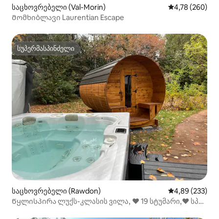
საცხოვრებელი (Val-Morin)
საშუალო შეფას
4,78 (260)
Მომხიბლავი Laurentian Escape
სუპერმასპინძელი
სუპერმასპინძელი
საცხოვრებელი (Rawdon)
საშუალო შეფას
4,89 (233)
Წყლისპირა ლუქს-კლასის ვილა, ❤️ 19 სტუმარი,❤️ სპა,
WI ‑ FI+