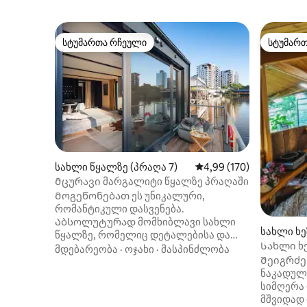
სტუმართა რჩეული
სტუმარ
სტუმართა რჩეული
სტუმარ
სახლი წყალზე (პრაღა 7)
საშუალო შეფასებაა 5‑
4,99 (170)
Მცურავი მარგალიტი წყალზე პრაღაში
Მოგეწონებათ ეს უნიკალური,
რომანტიკული დასვენება.
Აბსოლუტურად მომხიბლავი სახლი
სახლი ხეზ
წყალზე, რომელიც დეტალებისა და
Სახლი ხე
კომფორტისადმი დიდი გატაცებითაა
მდებარეობა
·
ოჯახი
·
მასპინძლობა
Შეიგრძენ
შექმნილი. Დაუვიწყარი სტუმრობა
ნაკადული
გელით და გასვლა არ მოგინდებათ.
სიმღერა 
Შეგიძლიათ თევზაობა ან, უბრალოდ,
მშვიდად იყავით.
თევზებით სავსე მდინარის სამყაროზე