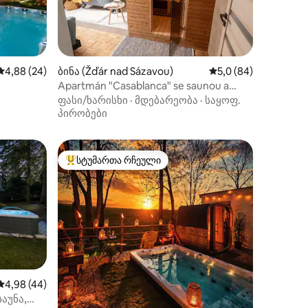
საშუალო შეფასებაა 5‑დან 4,88, 24 მიმოხილვა
4,88 (24)
ბინა (Žďár nad Sázavou)
საშუალო შეფასებაა 
5,0 (84)
Apartmán "Casablanca" se saunou a
ხილვა
ი
kinem
.
ფასი/ხარისხი
·
მდებარეობა
·
საყოფ.
პირობები
სტუმართა რჩეული
სტუმართა რჩეული მოწინავე ვარიანტი
საშუალო შეფასებაა 5‑დან 4,98, 44 მიმოხილვა
4,98 (44)
აუნა,
ილვა