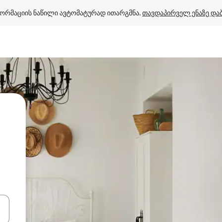
ორმაციის ნაწილი ავტომატურად ითარგმნა. 
თავდაპირველ ენაზე და
ციისთვის გამოიყენეთ კლავიშები ზემოთ/ქვემოთ მიმართული ისრებით 