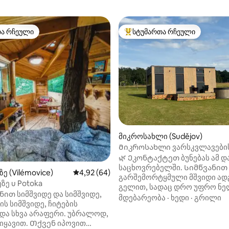
თა რჩეული
სტუმართა რჩეული
თა რჩეული
სტუმართა რჩეული მოწინავე ვ
დან 4,99, 170 მიმოხილვა
მიკროსახლი (Sudějov)
Მიკროსახლი ვარსკვლავების
🌿 Ეკონტაქტეთ ბუნებას ამ დ
საცხოვრებელში. Სიმწვანით
ე (Vilémovice)
საშუალო შეფასებაა 5‑დან 4,92, 64 მიმოხ
4,92 (64)
გარშემორტყმული მშვიდი ა
ზე u Potoka
გელით, სადაც დრო უფრო ნე
ით სიმშვიდე და სიმშვიდე,
მიედინება და ყოველი წამი თ
მდებარეობა
·
ხედი
·
გრილი
ს სიმშვიდე, ჩიტების
ხიბლით გამოირჩევა. Საღამო
და სხვა არაფერი. უბრალოდ,
დატკბებით ლამაზი მზის ჩას
 Თქვენ იპოვით
ტერასიდან, სიჩუმითა და ბუნე