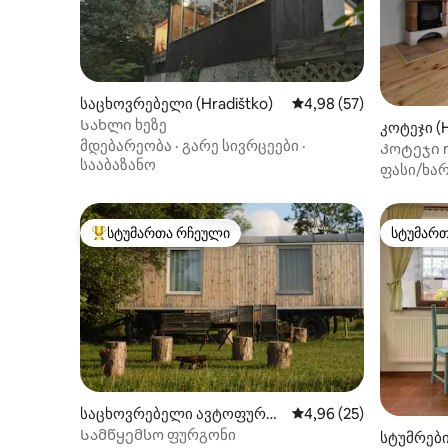
საცხოვრებელი (Hradištko)
საშუალო შეფასებაა 5
4,98 (57)
Სახლი ხეზე
კოტეჯი (
მდებარეობა
·
გარე სივრცეები
·
Კოტეჯი n
სააბაზანო
ფასი/ხარ
სტუმართა რჩეული
სტუმარ
სტუმართა რჩეული მოწინავე ვარიანტი
სტუმარ
საცხოვრებელი ავტოფურგ
საშუალო შეფასებაა 5
4,96 (25)
ონი (Čestín)
Სამწყემსო ფურგონი
სტუმრებ