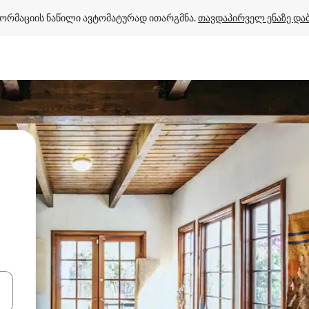
ორმაციის ნაწილი ავტომატურად ითარგმნა. 
თავდაპირველ ენაზე და
ციისთვის გამოიყენეთ კლავიშები ზემოთ/ქვემოთ მიმართული ისრებით 