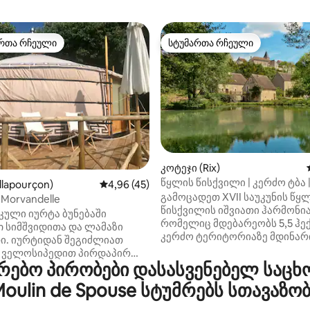
რთა რჩეული
სტუმართა რჩეული
ა რჩეული მოწინავე ვარიანტი
სტუმართა რჩეული
კოტეჯი (Rix)
წყლის წისქვილი | კერძო ტბა 
ა 5‑დან 5, 21 მიმოხილვა
llapourçon)
საშუალო შეფასებაა 5‑დან 4,96, 45 მიმოხ
4,96 (45)
ოპტიკურ-ბოჭკოვანი Wi‑Fi | ბ
გამოცადეთ XVII საუკუნის წყ
 Morvandelle
წისქვილის იშვიათი ჰარმონია
იკული იურტა ბუნებაში
რომელიც მდებარეობს 5,5 ჰე
 სიმშვიდითა და ლამაზი
კერძო ტერიტორიაზე მდინარ
ი. იურტიდან შეგიძლიათ
ნაპირებთან, უძველეს ტყეში 
ნ ველოსიპედით პირდაპირ
ფარულ ბაღებში. Rix Mill არის
ბო პირობები დასასვენებელ საცხ
ი გასვლა. დაასრულეთ დღე
თავშესაფარი მშვიდობის
ნ, მოამზადეთ საკუთარი
oulin de Spouse სტუმრებს სთავაზო
მაძიებლებისთვის, სადაც წყლ
და დატკბით ხედით. ​
ხმა ცვლის სამყაროს ხმაურს.
ება გააქეთ თქვენი სტუმრობა