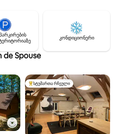
ალურ
სამზარეულოთი, სასადილო ოთახით,
იული
ორადგილიანი მისაღები ოთახით,
ბუხრით, 4 სააბაზანოთი და
სატრენაჟორო დარბაზით.
ეალური
Ოჯახებისთვის ან სტუმრობისთვის
შესაფერისი. Ჩვენ გამგზავრების
პარკირების
ვანი
გაქირავება შესაძლებელია კვირას
კონდიციონერი
ტერიტორიაზე
APM თუ Priory ხელმისაწვდომია
ავ
n de Spouse
სტუმართა რჩეული
სტუმართა რჩეული მოწინავე ვარიანტი