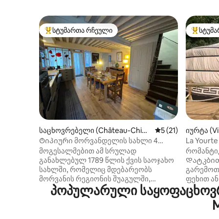
სტუმართა რჩეული
სტუმა
სტუმართა რჩეული მოწინავე ვარიანტი
სტუმართ
საცხოვრებელი (Château-Chino
საშუალო შეფასება
5 (21)
იურტა (Vi
n (Ville))
Ტიპიური მორვანდელის სახლი 4
La Yourte
საძინებელი ბაღით/ეზოთი.
მოგესალმებით ამ სრულად
​​რომანტ
განახლებულ 1789 წლის ქვის საოჯახო
Დატკბით
სახლში, რომელიც მდებარეობს
გარემოთ
მორვანის რეგიონის შუაგულში,
ფეხით ა
პოპულარული საყოფაცხოვრე
შატო‑შინონში, მთავარი ტბებისგან
ბუნებაშ
(პანსიერი — ლე‑სეტონი) და
კოცონთა
M
გალო‑რომაული ქალაქის, ოტენისგან,
კერძები 
15‑30 წუთის სავალზე. ეს ძალიან ძველი
გაჯანსაღ