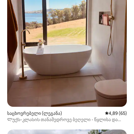
საცხოვრებელი (ლეგანა)
საშუალო შეფა
4,89 (65)
Ლუქს-კლასის თანამედროვე ბეღელი - წყლისა და
ვენახის ხედები