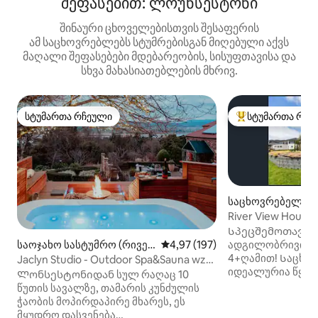
შეფასებით: ლოუნსესტონი
შინაური ცხოველებისთვის შესაფერის
ამ საცხოვრებლებს სტუმრებისგან მიღებული აქვს
მაღალი შეფასებები მდებარეობის, სისუფთავისა და
სხვა მახასიათებლების მხრივ.
სტუმართა რჩეული
სტუმართა რჩე
სტუმართა რჩეული
სტუმართა რჩეული
საცხოვრებელი (
დი)
River View House
შესაფერისი Wi ‑ F
Სპეცშემოთავაზ
საოჯახო სასტუმრო (რივე
საშუალო შეფასებაა 5‑დან 4,97
4,97 (197)
ადგილობრივი ღვ
რსაიდი)
4+ღამით! Საცხო
Jaclyn Studio - Outdoor Spa&Sauna wz
იდეალურია წყვილ
შესანიშნავი ხედები
Ლონსესტონიდან სულ რაღაც 10
მოგზაურებისთვის
წუთის სავალზე, თამარის კუნძულის
(ბავშვებთან ერთა
ჭაობის მოპირდაპირე მხარეს, ეს
2 ‑ იანი საწოლი 
მყუდრო დასვენება