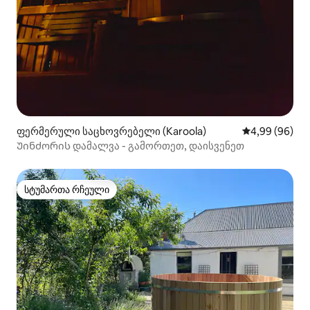
ფერმერული საცხოვრებელი (Karoola)
საშუალო შეფა
4,99 (96)
Უინძორის დამალვა - გამორთეთ, დაისვენეთ
სტუმართა რჩეული
სტუმართა რჩეული