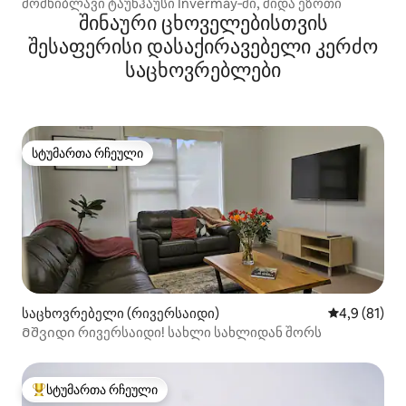
მომხიბლავი ტაუნჰაუსი Invermay‑ში, შიდა ეზოთი
შინაური ცხოველებისთვის
შესაფერისი დასაქირავებელი კერძო
საცხოვრებლები
სტუმართა რჩეული
სტუმართა რჩეული
საცხოვრებელი (რივერსაიდი)
საშუალო შე
4,9 (81)
Მშვიდი რივერსაიდი! სახლი სახლიდან შორს
სტუმართა რჩეული
სტუმართა რჩეული მოწინავე ვარიანტი