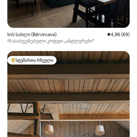
ხის სახლი (Bērvircava)
საშუალო შეფა
4,96 (69)
Დასასვენებელი კოტეჯი „ანტლერები“
სტუმართა რჩეული
სტუმართა რჩეული მოწინავე ვარიანტი