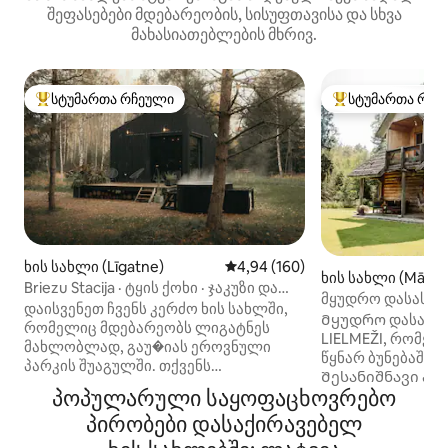
შეფასებები მდებარეობის, სისუფთავისა და სხვა
მახასიათებლების მხრივ.
სტუმართა რჩეული
სტუმართა რჩე
სტუმართა რჩეული მოწინავე ვარიანტი
სტუმართა რჩეული
ხის სახლი (Līgatne)
საშუალო შეფასებაა 5‑დან 4,9
4,94 (160)
ხის სახლი (Mālpil
Briezu Stacija · ტყის ქოხი · ჯაკუზი და
მყუდრო დასასვე
საუნა
დაისვენეთ ჩვენს კერძო ხის სახლში,
Მყუდრო დასასვე
რომელიც მდებარეობს ლიგატნეს
LIELMEŽI, რომე
მახლობლად, გაუ�იას ეროვნული
წყნარ ბუნებაში, 
პარკის შუაგულში. თქვენს
Შესანიშნავი ადგ
განკარგულებაში იქნება უფასო ჯაკუზი
პოპულარული საყოფაცხოვრებო
ბუნების დასათ
ღია ცის ქვეშ და კერძო საუნა,
ქალაქის ხმაურისგან
პირობები დასაქირავებელ
რომელიც მოთხოვნის შემთხვევაში
აქვს ორი დონე.
ხელმისაწვდომი იქნება დამატებითი