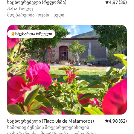
საცხოვრებელი (რეფორმა)
საშუალო შეფა
4,97 (36)
საუკეთესო მოგზაურობაში!!
Კასა-ჩოლე
მდებარეობა
·
ოჯახი
·
ხედი
სტუმართა რჩეული
სტუმართა რჩეული მოწინავე ვარიანტი
საცხოვრებელი (Tlacolula de Matamoros)
საშუალო შეფა
4,98 (62)
სამოთხე ბუნების მოყვარულებისთვის
ფასი/ხარისხი
·
მდებარეობა
·
კომფორტი