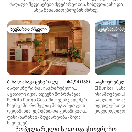
მაღალი შეფასებები მდებარეობის, სისუფთავისა და
სხვა მახასიათებლების მხრივ.
სტუმართა რჩეული
სუპერმასპინძელ
სტუმართა რჩეული
სუპერმასპინძელ
ბინა (ოახაკა ცენტრალურ
საშუალო შეფასებაა 5‑დან 4,9
4,94 (156)
საცხოვრებელი (ოაكا დე 
ი)
რეზი)
Ჯადოსნური რესტავრირებული
El Bunker | სახლ
სახლი, KS საწოლი/კონდიციონერი
Კეთილი იყოს თქვენი მობრძანება
ისიამოვნეთ El Bu
ოახაკას გულში
Espíritu Fuego Casa-ში, ჩვენს ენდემურ
სახლით, რომელსა
სივრცეში, რომელიც შთაგონებულია
იდეალურია დასვ
დედამიწის ფერებით და კერამიკითა
ყოველდღიური პ
და რიდით, ხელნაკეთ ნივთებით
დავიწყებისთვის.
ფასი/ხარისხი
·
მდებარეობა
·
შიდა
რეგიონიდან, რაც ჩვენს კულტურულ
ოახაკას ისტორი
სივრცეები
სიმდიდრეს გაგრძნობინებთ.
პოპულარული საყოფაცხოვრებო
რაღაც 25 წუთის ს