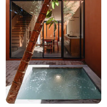
საბოლოოდ მიაღწიეთ მეზკალის
აკვანს და ვერ გამოტოვებთ კარგი
ხელოსნების დისტილატის
დაგემოვნების შესაძლებლობას.
Დაბოლოს, მეზობლად მიგიყვანთ
სააბაზანოში, რომელსაც აქვს
ტუალეტი და საშხაპე ცხელი წყლით,
რომელიც მოგიმზადებთ მშვენიერი
დღის დასაწყებად ან დაისვენებთ და
გაატარებთ ღამეს საუკეთესოდ.
Ლოფტი იდეალურია წყვილებისთვის
ან მეგობრებისთვის, რომლებიც
ეძებენ მოდურ ადგილს ჩვენი
სახელმწიფოს ჯადოსნური შტრიხებით,
რომელთაც სურთ თავი
კომფორტულად, უსაფრთხოდ
იგრძნონ და სახლში უმასპინძლონ,
სადაც მათ შეუძლიათ დატკბნენ
ოახაკას ცენტრში დაუშვებელი
ადგილების სიახლოვით, ასევე
საუკეთესო რესტორნების, ბარების,
გალერეებისა და მუზეუმების ცოდნით.
Მოგესალმებით Espíritu Fuego Casa-
ში, კეთილი იყოს თქვენი მობრძანება