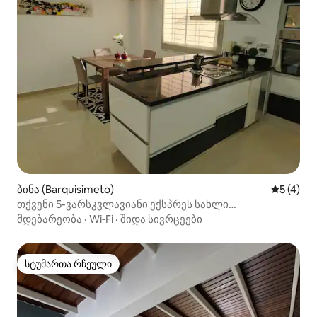
ბინა (Barquisimeto)
საშუალო 
5 (4)
თქვენი 5-ვარსკვლავიანი ექსპრეს სახლი
ტურიზმისთვის ან სამუშაოსთვის
მდებარეობა
·
Wi‑Fi
·
შიდა სივრცეები
სტუმართა რჩეული
სტუმართა რჩეული