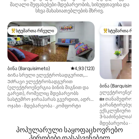
მაღალი შეფასებები მდებარეობის, სისუფთავისა და
სხვა მახასიათებლების მხრივ.
სტუმართა რჩეული
სტუმართა რჩე
სტუმართა რჩეული მოწინავე ვარიანტი
სტუმართა რჩეული
ბინა (Barquisimeto)
საშუალო შეფასებაა 5‑დან 4,9
4,93 (123)
Ბინა სრული ელექტროსადგურით,
Nueva Segovia Bqto
Უძრავი ელექტროსადგურით
ბინა (Barquisimet
(ელექტროენერგია ბინის შიგნით და
ელექტროენერგიის
გარეთ), რომელიც მდებარეობს
ბინა 3H/2B სამბი
🏡 თანამედროვე
სასტუმრო ჯირაჰარას გვერდით, ადრე
გარანტირებული 
Barquisimeto Hilton, ლამაზი ხედით,
ოჯახი
·
მდებარეობა
·
კომფორტი
ექსკლუზიური
მომხიბლავ ტერიტორიაზე, რომელიც
3‑საძინებლიანი/2
გარშემორტყმულია რესტორნებით,
თანამედროვე დი
კაფეებით, გალერეებით,
მდებარეობა
·
ფა
პოპულარული საყოფაცხოვრებო
მდებარეობა. ავ
სუპერმარკეტებით,
ელექტროსადგურ
სპორტდარბაზებით, ბოდეგონებით,
პირობები დასასვენებელ