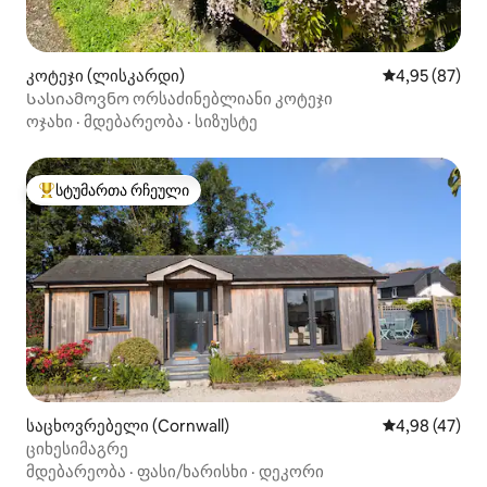
კოტეჯი (ლისკარდი)
საშუალო შეფა
4,95 (87)
Სასიამოვნო ორსაძინებლიანი კოტეჯი
ოჯახი
·
მდებარეობა
·
სიზუსტე
სტუმართა რჩეული
სტუმართა რჩეული მოწინავე ვარიანტი
საცხოვრებელი (Cornwall)
საშუალო შეფა
4,98 (47)
ციხესიმაგრე
მდებარეობა
·
ფასი/ხარისხი
·
დეკორი