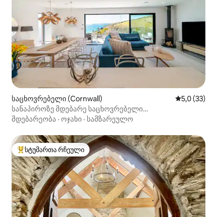
საცხოვრებელი (Cornwall)
საშუალო შე
5,0 (33)
სანაპიროზე მდებარე საცხოვრებელი
ჰიდრომასაჟის აუზით და სხვა სპა‑კომპონენტებით
მდებარეობა
·
ოჯახი
·
სამზარეულო
სტუმართა რჩეული
სტუმართა რჩეული მოწინავე ვარიანტი