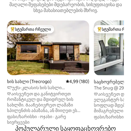
მაღალი შეფასებები მდებარეობის, სისუფთავისა და
სხვა მახასიათებლების მხრივ.
სტუმართა რჩეული
სტუმართა რჩე
სტუმართა რჩეული მოწინავე ვარიანტი
სტუმართა რჩეული
ხის სახლი (Trecrogo)
საშუალო შეფასებაა 5‑დან 4,9
4,99 (180)
საცხოვრებელი (
s)
Ლუქს-კლასის ხის სახლი
The Snug @ 29 Mo
ჰიდრომასაჟიანი აუზით - უილოუ
Looe
Დაისვენეთ და განიტვირთეთ
Დაისვენეთ და და
რომანტიკულ და მდიდრულ ხის
ელეგანტურ საცხ
სახლში. Გაანებივრეთ ლამაზი
სოფლად მდებარ
სპილენძის აბაზანა, ან მიიღეთ ეს
მიმაგრებული მთლ
ადვილი მშვენიერი bubbling
ისტორიული თევზ
ფასი/ხარისხი
·
ოჯახი
·
გარე
ფასი/ხარისხი
·
მ
ჰიდრომასაჟიანი აუზი ხოლო სნეული
ლუდან 6,5 კილო
სივრცეები
სუნთქვა აღების ქალაქგარეთ ან
პოპულარული საყოფაცხოვრებო
ფართო, საოცარ