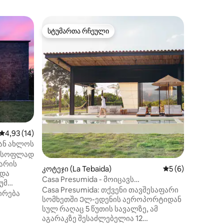
ვილა (M
სტუმართა რჩეული
სტუმ
სტუმართა რჩეული
სტუმარ
Ბუნებრი
შთაბეჭ
Ბუნები
თანამედ
განსაკუ
დეტალებ
მიმართ 
მდებარ
არის 2 
დამატებ
ილვა
ცალკე ს
საშხაპი
საშუალო შეფასებაა 5‑დან 4,93, 14 მიმოხილვა
4,93 (14)
ოთახი, 
სარეცხი 
თან ახლოს
კონდიც
მ სოფლად
ტერასა,
არის
კოტეჯი (La Tebaida)
საშუალო შეფასებ
5 (6)
კომფორ
 და
Casa Presumida - მოიცავს
ჯაკუზით
უმ
შეფმზარეულს, აუზსა და
Casa Presumida: თქვენი თავშესაფარი
პირისპი
ს
ირება
დასუფთავებას
სომხეთში Ელ-ედენის აეროპორტიდან
თავაზია
შუაგულში,
სულ რაღაც 5 წუთის სავალზე, ამ
კიდან
აგარაკზე შესაძლებელია 12
Დატკბით