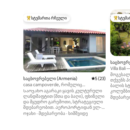
სტუმართა რჩეული
სტუმა
სტუმართა რჩეული მოწინავე ვარიანტი
სტუმართ
საცხოვრე
Villa Ba
კერძო ჯა
მოგესალ
საცხოვრებელი (Armenia)
საშუალო შეფასება
5 (23)
თქვენს პ
casa campoverde, რომელიც
ბალის ს
გადაჰყურებს კაფეს კულტურულ
Საოჯახო აგარაკი ყავის კულტურული
კოლუმბიი
ლანდშაფტს
ლანდშაფტით (მთა და ბაღი), ფხიზელი
მდებარეო
მდებარე
და მყუდრო გარემოთი, სტრატეგიული
არა, არამ
მდებარეობით. Აეროპორტიდან ელ-
5 ადამია
ედენიდან 5 წუთის სავალზე, კვების
2 საძინე
ოჯახი
·
მდებარეობა
·
სიმშვიდე
ცენტრებიდან და რესტორნებიდან 2
პირადი ს
წუთის სავალზე, კაფე-პარკიდან 20
ნათელი 
წუთის სავალზე. Მშვიდი და უსაფრთხო
აღჭურვი