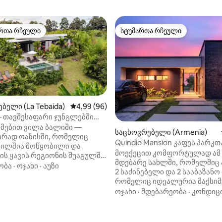
რთა რჩეული
სტუმართა რჩეული
ა რჩეული მოწინავე ვარიანტი
სტუმართა რჩეული
ბელი (La Tebaida)
საშუალო შეფასებაა 5‑დან 4,99, 96 მიმოხ
4,99 (96)
li — თავშესაფარი ჯუნგლებში
კუზით
მებით ვილა ბალიში —
საცხოვრებელი (Armenia)
ა 5‑დან 5, 23 მიმოხილვა
ირად ოაზისში, რომელიც
Quindio Mansion კაფეს პარკ
ტილშია მოწყობილი და
მოექეცით კომფორტულად ა
ს ყავის რეგიონის შუაგულში
მდებარე სახლში, რომელშიც 
ბს. ეს უბრალო სახლი კი
ობა
·
ოჯახი
·
აუზი
2 საძინებელი და 2 სააბაზანო
ედ განცდაა. Villa Bali‑ში
რომელიც იდეალურია მაქსიმ
ნისთვის განკუთვნილია
6 სტუმრისთვის. Მდებარეობ
ოჯახი
·
მდებარეობა
·
კონდიც
ბელი, თითოეულს თავისი
კოლუმბიის ყავის რეგიონის 
ააბაზანო აქვს. ისიამოვნეთ
პარკე-დელ-კაფედან და პანა
მისაღები ოთახით, სრულად
რამდენიმე წუთის სავალზე. 
ლი სამზარეულოთი და კერძო