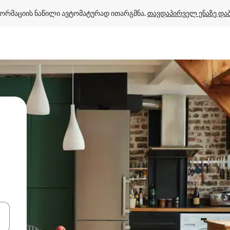
ორმაციის ნაწილი ავტომატურად ითარგმნა. 
თავდაპირველ ენაზე და
ციისთვის გამოიყენეთ კლავიშები ზემოთ/ქვემოთ მიმართული ისრებით 