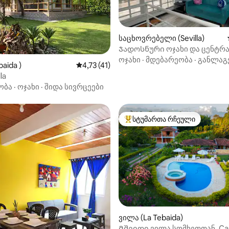
საცხოვრებელი (Sevilla)
Ჯადოსნური ოჯახი და ცენტრ
‑დან 4,65, 92 მიმოხილვა
სახლი
ოჯახი
·
მდებარეობა
·
განლაგ
aida )
საშუალო შეფასებაა 5‑დან 4,73, 41 მიმო
4,73 (41)
la
ობა
·
ოჯახი
·
შიდა სივრცეები
სტუმართა რჩეული
სტუმართა რჩეული მოწინავე ვ
ვილა (La Tebaida)
Მშვიდი ვილა სომხეთთან, Cas