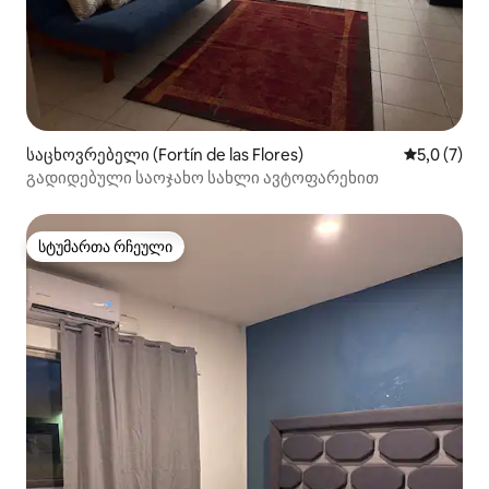
საცხოვრებელი (Fortín de las Flores)
საშუალო შ
5,0 (7)
გადიდებული საოჯახო სახლი ავტოფარეხით
სტუმართა რჩეული
სტუმართა რჩეული