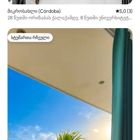
მიკროსახლი (Córdoba)
საშუალო შ
5,0 (3)
28 წუთში ორიზაბას ქალაქამდე. 8 წუთში უნივერსიტეტ
ანაჰუაკამდე
სტუმართა რჩეული
სტუმართა რჩეული