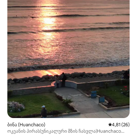
ბინა (Huanchaco)
საშუალო შეფ
4,81 (26)
ოკეანის პირას|უნიკალური მზის ჩასვლა|Huanchaco
Premium