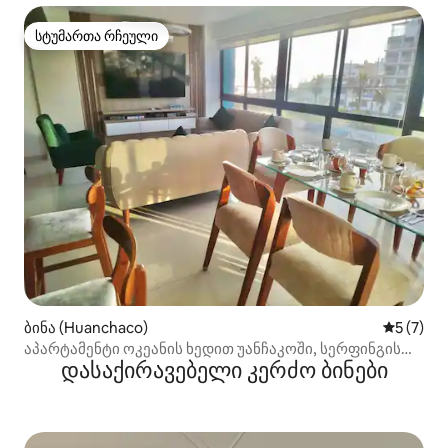
სტუმართა რჩეული
სტუმართა რჩეული
ბინა (Huanchaco)
საშუალო 
5 (7)
აპარტამენტი ოკეანის ხედით უანჩაკოში, სერფინგის
დასაქირავებელი კერძო ბინები
პლაჟთან ახლოს