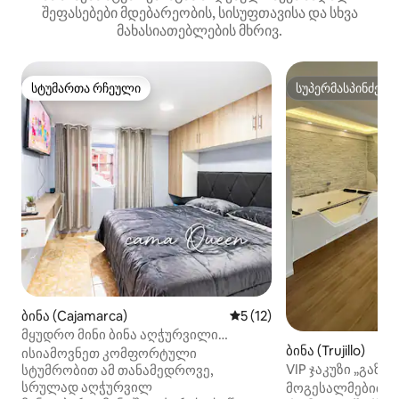
შეფასებები მდებარეობის, სისუფთავისა და სხვა
მახასიათებლების მხრივ.
სტუმართა რჩეული
სუპერმასპინძელ
სტუმართა რჩეული
სუპერმასპინძელ
ბინა (Cajamarca)
საშუალო შეფასებაა 5‑დან
5 (12)
მყუდრო მინი ბინა აღჭურვილი
ბინა (Trujillo)
სამზარეულოთი და გასაშლელი
ისიამოვნეთ კომფორტული
დივნით
VIP ჯაკუზი „გაზა
სტუმრობით ამ თანამედროვე,
სრულად აღჭურვილ
მოგესალმებით VI