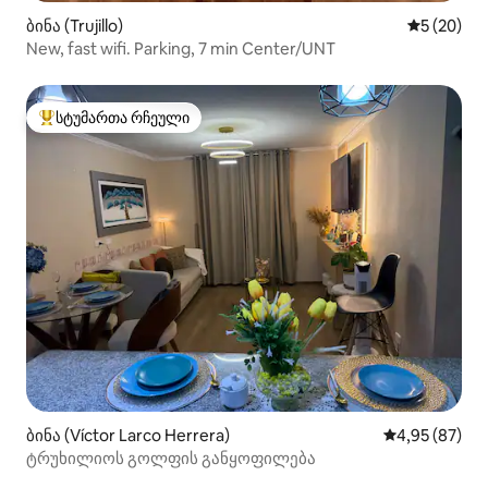
ბინა (Trujillo)
საშუალო შ
5 (20)
New, fast wifi. Parking, 7 min Center/UNT
სტუმართა რჩეული
სტუმართა რჩეული მოწინავე ვარიანტი
ბინა (Víctor Larco Herrera)
საშუალო შეფა
4,95 (87)
ტრუხილიოს გოლფის განყოფილება