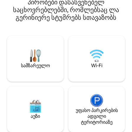
გაქირავების პუნქტიდან 10 წუთის
პირობები დასასვენებელ
ნაკლებ დაშორები
სავალზე, რათა კუნძული
საცხოვრებლებში, რომლებსაც ლა
350 მეტრშია, „Boi
დაათვალიეროთ...
200 მეტრში. ის 
გერინიერე სტუმრებს სთავაზობს
ველოსიპედის ბი
დასათვალიერებ
ინფრასტრუქტური
გვერდით. Სრულ
აღჭურვილია Wi ‑
სამზარეულო
Wi-Fi
უფასო პარკირების
აუზი
ადგილი
ტერიტორიაზე