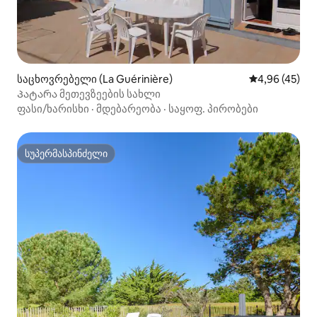
საცხოვრებელი (La Guérinière)
საშუალო შეფა
4,96 (45)
Პატარა მეთევზეების სახლი
ფასი/ხარისხი
·
მდებარეობა
·
საყოფ. პირობები
სუპერმასპინძელი
სუპერმასპინძელი