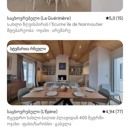
საცხოვრებელი (La Guérinière)
საშუალო შე
5,0 (15)
Სახლი ზღვისპირას l 'Ecume île de Noirmoutier
მდებარეობა
·
ოჯახი
·
არემარე
სტუმართა რჩეული
სტუმართა რჩეული
საცხოვრებელი (L'Épine)
საშუალო შეფა
4,94 (77)
Მყუდრო სახლი ბაღით პლაჟიდან 400 მეტრში
ოჯახი
·
ფასი/ხარისხი
·
გასვლა