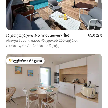
საცხოვრებელი (Noirmoutier-en-l'Île)
საშუალო შე
5,0 (27)
Ახალი სახლი აუზით ზღვიდან 250 მეტრში
ოჯახი
·
ფასი/ხარისხი
·
სიზუსტე
სტუმართა რჩეული
სტუმართა რჩეული მოწინავე ვარიანტი