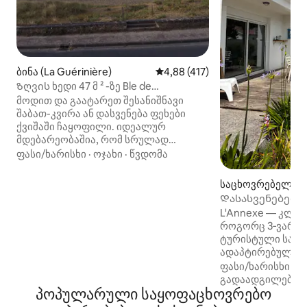
ბინა (La Guérinière)
საშუალო შეფასებაა 5‑დან 4,8
4,88 (417)
Ზღვის ხედი 47 მ ² -ზე Βle de
Noirmoutier-ზე
მოდით და გაატარეთ შესანიშნავი
შაბათ-კვირა ან დასვენება ფეხები
ქვიშაში ჩაყოფილი. იდეალურ
მდებარეობაშია, რომ სრულად
ისიამოვნოთ ზღვით ნებისმიერ დროს,
ფასი/ხარისხი
·
ოჯახი
·
წვდომა
ბავშვებთან ერთად ან მათ გარეშე...
ზღვის ხედი საძინებლიდან და
საცხოვრებელი (L'
მისაღებიდან საუკეთესოა. რა
Დასასვენებელი 
მშვენიერი ადგილია დილით
Île de Noirmoutier
L'Annexe — კლა
ადგომისთვის და ძილისთვის
როგორც 3‑ვარსკ
ტალღების მელოდიის თანხლებით.
ტურისტული საცხოვრე
იდეალურ ადგილზე მდებარე
ადაპტირებული PRM სადღესას
საცხოვრებელი, პლაჟიდან 10 მეტრში,
სახლი ნუარმუტიე
ფასი/ხარისხი
·
მ
სუპერმარკეტ „სპარიდან“, საცხობიდან
ჩიხში, 700 მ²‑ი
გადაადგილება
და თამბაქოს მაღაზიიდან 5 წუთის
პოპულარული საყოფაცხოვრებო
გარშემორტყმული
სავალზე და ველოსიპედების
და „Eloux“ უახლ