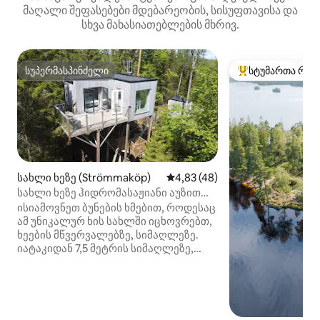
მაღალი შეფასებები მდებარეობის, სისუფთავისა და
სხვა მახასიათებლების მხრივ.
სუპერმასპინძელი
სტუმართა რჩე
სუპერმასპინძელი
სტუმართა რჩეული
სახლი ხეზე (Strömmaköp)
საშუალო შეფასებაა 5‑დან 4,
4,83 (48)
სახლი ხეზე ჰიდრომასაჟიანი აუზით
ბუნების შუაგზაში
ისიამოვნეთ ბუნების ხმებით, როდესაც
ამ უნიკალურ ხის სახლში იცხოვრებთ,
ხეების მწვერვალებზე, სიმაღლეზე.
იატაკიდან 7,5 მეტრის სიმაღლეზე,
ტყით, ფრინველების ხმებითა და
დამამშვიდებელი სიმშვიდით
გარშემორტყმული, ყოველდღიური
ცხოვრების ხმაურისგან შორს.
ხის არის შემთხვევაში საქმე კერძო,