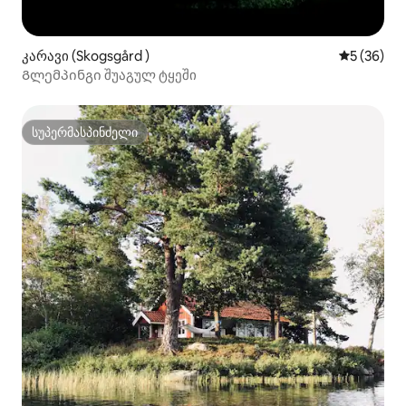
კარავი (Skogsgård )
საშუალო შ
5 (36)
Გლემპინგი შუაგულ ტყეში
სუპერმასპინძელი
სუპერმასპინძელი