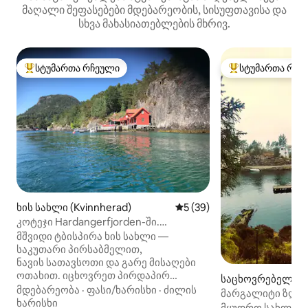
მაღალი შეფასებები მდებარეობის, სისუფთავისა და
სხვა მახასიათებლების მხრივ.
სტუმართა რჩეული
სტუმართა რჩე
სტუმართა რჩეული მოწინავე ვარიანტი
სტუმართა რჩეული
ხის სახლი (Kvinnherad)
საშუალო შეფასებაა 5‑დან 
5 (39)
კოტეჯი Hardangerfjorden-ში.
საკუთარი ნავმისადგომი. 8-10
მშვიდი ტბისპირა ხის სახლი —
ადამიანზე.
საკუთარი პირსაბმელით,
ნავის სათავსოთი და გარე მისაღები
ოთახით. იცხოვრეთ პირდაპირ
საცხოვრებელი (
სანაპიროზე, ჰარდანგერფიორდენში!
მდებარეობა
·
ფასი/ხარისხი
·
ძილის
მარგალიტი ზღვი
კაიაკი, კანოე, პადლბორდი, თევზის
ხარისხი
პირსი, საუნა და ს
მყუდრო სახლი პ