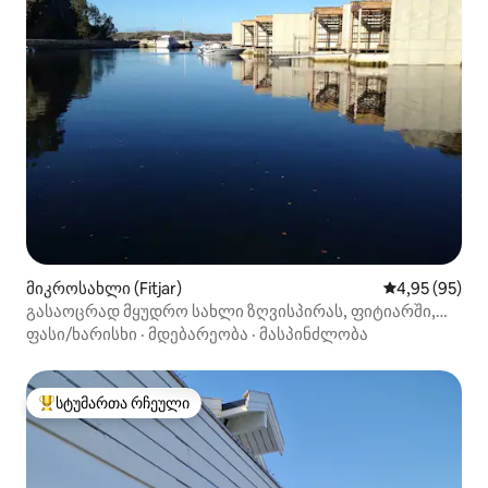
მიკროსახლი (Fitjar)
საშუალო შეფა
4,95 (95)
გასაოცრად მყუდრო სახლი ზღვისპირას, ფიტიარში,
სტორდში
ფასი/ხარისხი
·
მდებარეობა
·
მასპინძლობა
სტუმართა რჩეული
სტუმართა რჩეული მოწინავე ვარიანტი