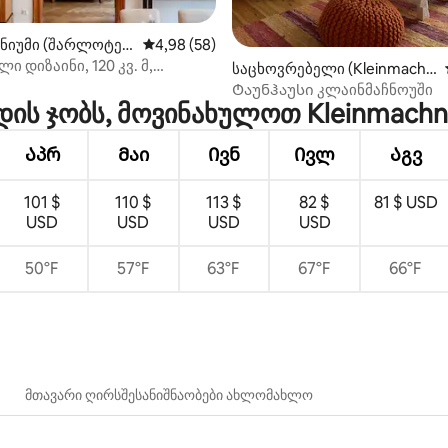
აა 5‑დან 5, 3 მიმოხილვა
ნიუმი (შარლოტენ
საშუალო შეფასებაა 5‑დან 4,98, 58 მიმოხ
4,98 (58)
ი დიზაინი, 120 კვ. მ,
საცხოვრებელი (Kleinmachn
პლაცი
ow)
Ტაუნჰაუსი კლაინმაჩნოუში
ის ჯობს, მოვინახულოთ Kleinmach
Აპრ
Მაი
Ივნ
Ივლ
Აგვ
101 $
110 $
113 $
82 $
81 $ USD
USD
USD
USD
USD
50°F
57°F
63°F
67°F
66°F
მთავარი ღირსშესანიშნაობები ახლომახლო