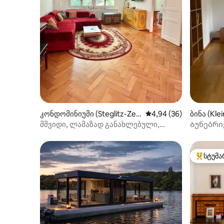
კონდომინიუმი (Steglitz-Zeh
საშუალო შეფასებაა 5
4,94 (36)
ბინა (Kl
lendorf)
მშვიდი, ლამაზად განახლებული,
Ბუნებრი
უსაფრთხო ბინა ავტობუსთან/S1-ის
და ქალა
მახლობლად
სტუმა
სტუმართ