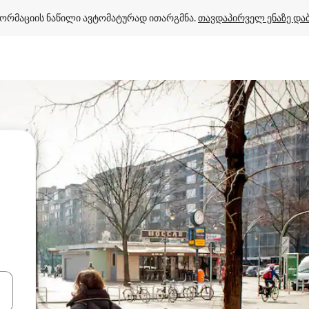
ორმაციის ნაწილი ავტომატურად ითარგმნა. 
თავდაპირველ ენაზე და
ციისთვის გამოიყენეთ კლავიშები ზემოთ/ქვემოთ მიმართული ისრებით 