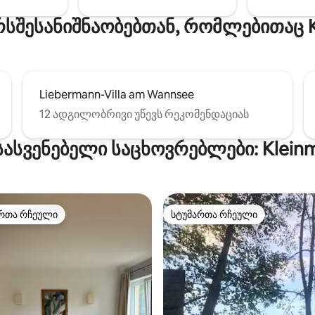
ვართ. Შინაური ცხოველებიც
სშესანიშნაობებთან, რომლებითაც 
მოგესალმებიან.
Liebermann-Villa am Wannsee
12 ადგილობრივი უწევს რეკომენდაციას
სასვენებელი საცხოვრებლები: Klei
რთა რჩეული
სტუმართა რჩეული
ა რჩეული მოწინავე ვარიანტი
სტუმართა რჩეული