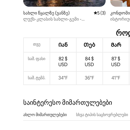
სახლი წყალზე (ვანზე)
საშუალო შეფასებ
5 (3)
კონდომი
ბურგი)
ლუქს-კლასის სახლი-გემი -
ისტორიულ
ექსკლუზიური საცხოვრებელი წყალზე
ზავიგნი
როდ
თვე
Იან
Თებ
Მარ
82 $
84 $
87 $
საშ. ფასი
USD
USD
USD
34°F
36°F
41°F
საშ. ტემპ.
საინტერესო მიმართულებები
ახლო მიმართულებები
სხვა ტიპის საცხოვრებლები