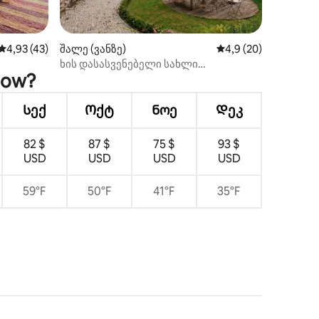
ილვა
საშუალო შეფასებაა 5‑დან 4,93, 43 მიმოხილვა
4,93 (43)
შალე (ვანზე)
საშუალო შეფასებაა 
4,9 (20)
ხის დასასვენებელი სახლი
now?
შთამბეჭდავი ამბით
Სექ
Ოქტ
Ნოე
Დეკ
82 $
87 $
75 $
93 $
USD
USD
USD
USD
59°F
50°F
41°F
35°F