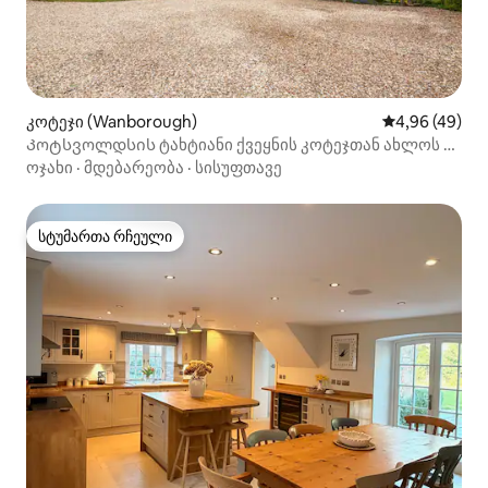
კოტეჯი (Wanborough)
საშუალო შეფა
4,96 (49)
Კოტსვოლდსის ტახტიანი ქვეყნის კოტეჯთან ახლოს 4
საწოლიანი
ოჯახი
·
მდებარეობა
·
სისუფთავე
სტუმართა რჩეული
სტუმართა რჩეული