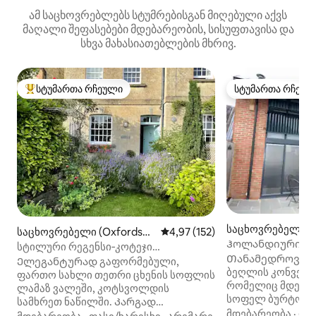
ამ საცხოვრებლებს სტუმრებისგან მიღებული აქვს
მაღალი შეფასებები მდებარეობის, სისუფთავისა და
სხვა მახასიათებლების მხრივ.
სტუმართა რჩეული
სტუმართა რჩეულ
სტუმართა რჩეული მოწინავე ვარიანტი
სტუმართა რჩეულ
საცხოვრებელი (B
საცხოვრებელი (Oxfordshir
საშუალო შეფასებაა 5‑დან 4,9
4,97 (152)
xfordshire)
Ჰოლანდიური ბეღ
e)
სტილური რეგენსი‑კოტეჯი
საძინებლიანი თანამედროვე ბეღელი
Თანამედროვე 
კოტსვოლდსისა და რიჯვეის
Ელეგანტურად გაფორმებული,
კონვერსიისთვის
ბეღლის კონვერსი
მახლობლად
ფართო სახლი თეთრი ცხენის სოფლის
რომელიც მდებარ
ლამაზ ვალეში, კოტსვოლდის
სოფელ ბურტონში
სამხრეთ ნაწილში. Კარგად
ოქსფორდშირის/
მდებარეობა
·
ფა
მოფიქრებული აღჭურვილი და