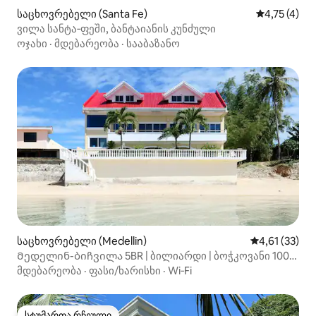
საცხოვრებელი (Santa Fe)
საშუალო შე
4,75 (4)
ვილა სანტა‑ფეში, ბანტაიანის კუნძული
ოჯახი
·
მდებარეობა
·
სააბაზანო
საცხოვრებელი (Medellin)
საშუალო შეფ
4,61 (33)
Მედელინ-ბიჩვილა 5BR | ბილიარდი | ბოჭკოვანი 100
მბიტი/წმ
მდებარეობა
·
ფასი/ხარისხი
·
Wi‑Fi
სტუმართა რჩეული