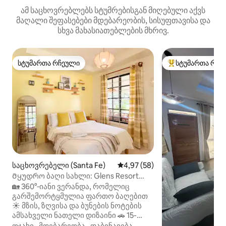
ამ საცხოვრებლებს სტუმრებისგან მიღებული აქვს
მაღალი შეფასებები მდებარეობის, სისუფთავისა და
სხვა მახასიათებლების მხრივ.
სტუმართა რჩეული
სტუმართა რჩე
სტუმართა რჩეული
სტუმართა რჩეული
საცხოვრებელი (Santa Fe)
საშუალო შეფასებაა 5‑დან 4,9
4,97 (58)
Მყუდრო ბაღი სახლი: Glens Resort
Bantayan Island
🏡 360°‑იანი ვერანდა, რომელიც
გარშემორტყმულია ფართო ბაღებით
☀️ მზის, ზღვისა და ბუნების ნოტების
ამსახველი ნათელი დიზაინი 🚗 15-
წუთიანი გასეირნება მთავარ სტა-ფე-
ოჯახი
·
მდებარეობა
·
დაბინავება