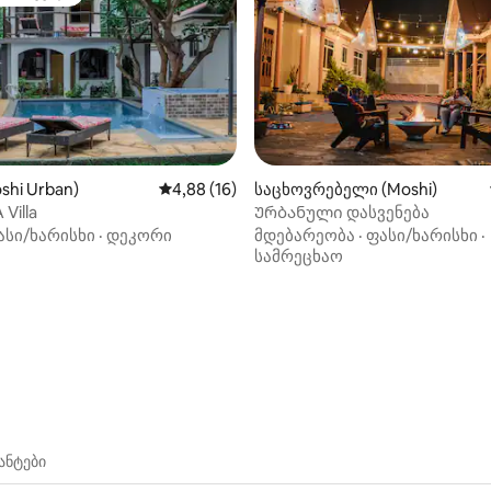
თა რჩეული
shi Urban)
საშუალო შეფასებაა 5‑დან 4,88, 16 მიმოხ
4,88 (16)
საცხოვრებელი (Moshi)
 Villa
Ურბანული დასვენება
‑დან 4,83, 12 მიმოხილვა
ასი/ხარისხი
·
დეკორი
მდებარეობა
·
ფასი/ხარისხი
·
სამრეცხაო
ანტები