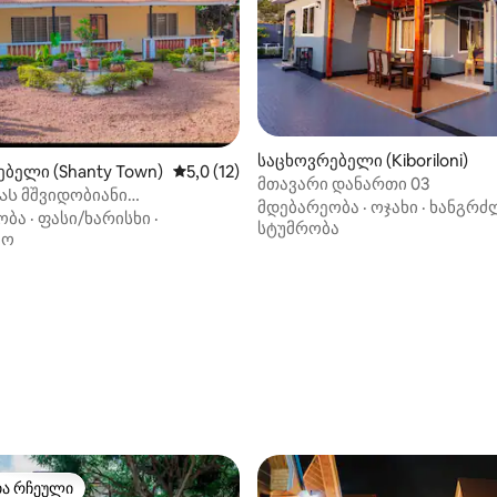
საცხოვრებელი (Kiboriloni)
ბელი (Shanty Town)
საშუალო შეფასებაა 5‑დან 5,0, 12 მიმოხ
5,0 (12)
მთავარი დანართი 03
ას მშვიდობიანი
მდებარეობა
·
ოჯახი
·
ხანგრძ
ებელი
ობა
·
ფასი/ხარისხი
·
სტუმრობა
აო
 5‑დან 5,0, 5 მიმოხილვა
თა რჩეული