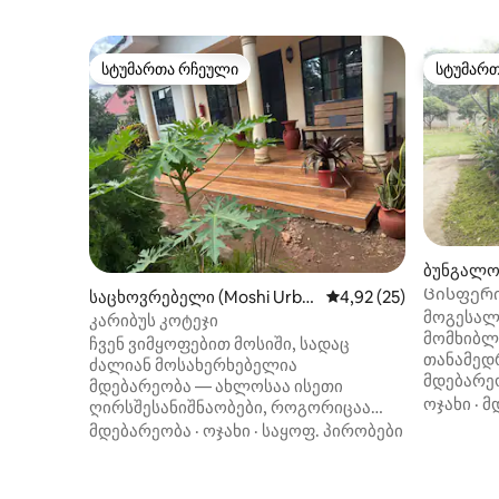
სტუმართა რჩეული
სტუმარ
სტუმართა რჩეული
სტუმარ
ბუნგალო 
Ცისფერი 
საცხოვრებელი (Moshi Urba
საშუალო შეფასებაა 5
4,92 (25)
მოგესალმ
n)
კარიბუს კოტეჯი
მომხიბლ
ჩვენ ვიმყოფებით მოსიში, სადაც
თანამედ
ძალიან მოსახერხებელია
მდებარეო
მდებარეობა — ახლოსაა ისეთი
შანტი‑ტა
ოჯახი
·
მ
ღირსშესანიშნაობები, როგორიცაა
ოჯახების
კილიმანჯაროს მთა, მატერუნის
მდებარეობა
·
ოჯახი
·
საყოფ. პირობები
სტუმრობი
ჩანჩქერები, ყავის ფერმები და ქალაქი
საკუთარი
მოსიში. კილიმანჯაროზე ასვლა
დაცული 
გსურთ, საფარის გასავლელად