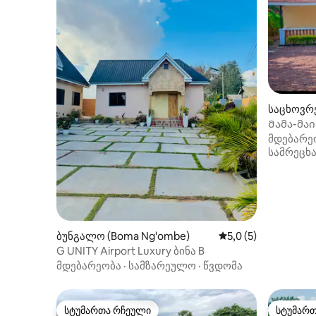
საცხოვრე
Მამა-მაი
საცხოვრ
მდებარე
სამრეცხ
ბუნგალო (Boma Ng'ombe)
საშუალო შეფასებაა
5,0 (5)
G UNITY Airport Luxury ბინა B
მდებარეობა
·
სამზარეულო
·
წვდომა
სტუმართა რჩეული
სტუმარ