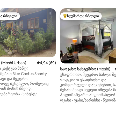
თა რჩეული
სტუმართა რჩეული
თა რჩეული
სტუმართა რჩეული მოწინავე ვ
(Moshi Urban)
საშუალო შეფასებაა 5‑დან 4,94, 69 მიმოხ
4,94 (69)
კაქტუსი შანტი
‑დან 4,92, 25 მიმოხილვა
საოჯახო სასტუმრო (Moshi)
ებათ Blue Cactus Shanty —
უსაფრთხო, მყუდრო სახლი შე
ავი და მყუდრო
ადგილას!
Დატკბით უსაფრთხო და
როვე ბუნგალო, რომელიც
კომფორტული დასვენებით, ს
ბს მოსის მშვიდ
შესანიშნავი ხედები იშლება მ
უნში. იდეალურია
დებარეობა
·
სიზუსტე
Კილიმანჯარო ახლომახლო!
თვის ან ხანგრძლივი ვადით
მოწყობილი სტუდიოს ტიპის 
ოჯახი
·
ფასი/ხარისხი
·
წვდომ
სთვის. აქ არის 3 საძინებელი
სასტუმრო მდებარეობს იმავე
 სააბაზანოებით, უფასო Wi‑Fi,
ტერიტორიაზე, სადაც მასპინ
პარკირების ადგილი და
სახლია, რომ თავი უსაფრთხ