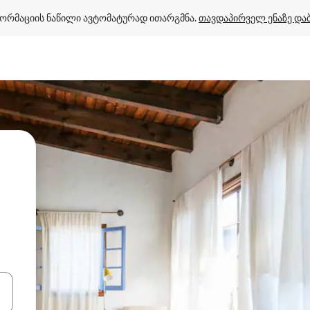
ორმაციის ნაწილი ავტომატურად ითარგმნა. 
თავდაპირველ ენაზე და
ციისთვის გამოიყენეთ კლავიშები ზემოთ/ქვემოთ მიმართული ისრებით 