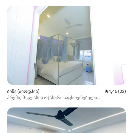
ბინა (აიოდჰია)
საშუალო შეფ
4,45 (22)
პრემიუმ‑კლასის ოჯახური საცხოვრებელი
2 საძინებლით და 1 სააბაზანოთი, რამ‑მანდირის
მახლობლად, აიოდიში