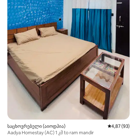
საცხოვრებელი (აიოდჰია)
საშუალო შეფა
4,87 (93)
Aadya Homestay (AC) 1 კმ to ram mandir