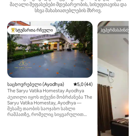
მაღალი შეფასებები მდებარეობის, სისუფთავისა და
სხვა მახასიათებლების მხრივ.
სტუმართა რჩეული
სუპერმასპინძელ
სტუმართა რჩეული მოწინავე ვარიანტი
სუპერმასპინძელ
საცხოვრებელი (Ayodhya)
საშუალო შეფასებაა 5‑დან 5
5,0 (44)
The Saryu Vatika Homestay Ayodhya
Კეთილი იყოს თქვენი მობრძანება The
Saryu Vatika Homestay, Ayodhya —
მესამე თაობის საოჯახო სახლი
რამპათზე, რომელიც სიყვარულით
აშენდა 1990 წელს და
ახლადგარემონტებულია
თანამედროვე კომფორტისთვის. ეს