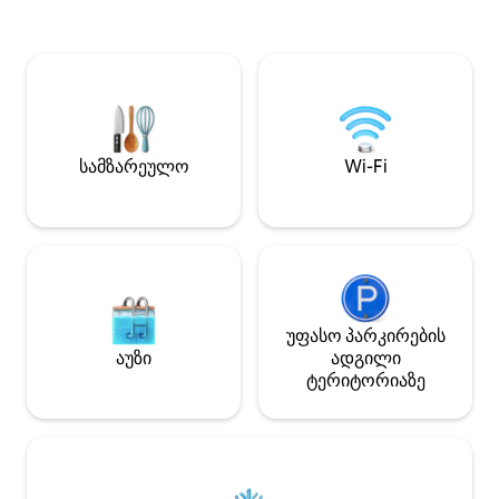
უკანა ეზოთი და 
როგორიცაა სრუ
სამზარეულო, მაც
მიკროტალღური ღ
მანქანა, გეიზერი
⭐პრემიუმ მდება
გზიდან 100 მ-ის
Blinkit‑ის/Big Ba
სამზარეულო
Wi-Fi
10 წუთში და 🚗 Ol
ადგილობრივი ა
წვდომით პირდაპი
უფასო პარკირების
აუზი
ადგილი
ტერიტორიაზე