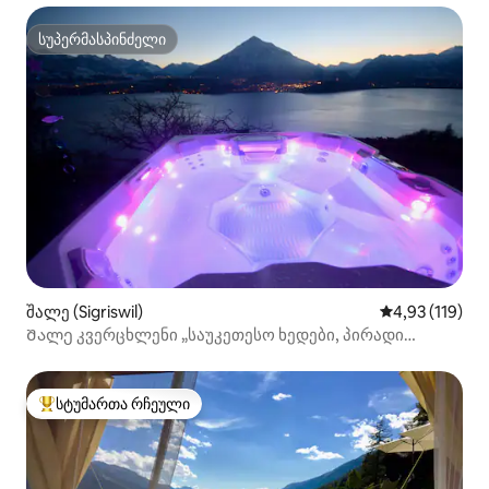
სუპერმასპინძელი
სუპერმასპინძელი
შალე (Sigriswil)
საშუალო შეფა
4,93 (119)
Შალე კვერცხლენი „საუკეთესო ხედები, პირადი
ჯაკუზი“
სტუმართა რჩეული
სტუმართა რჩეული მოწინავე ვარიანტი