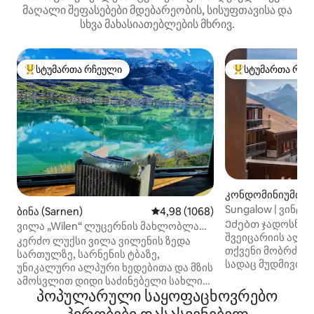
მაღალი შეფასებები მდებარეობის, სისუფთავისა და
სხვა მახასიათებლების მხრივ.
სტუმართა რჩეული
სტუმართა რჩე
სტუმართა რჩეული მოწინავე ვარიანტი
სტუმართა რჩეული
კონდომინიუმი (B
g)
Sungalow | ვინტ
ბინა (Sarnen)
საშუალო შეფასებაა 5‑დან 4,98
4,98 (1068)
პანორამული ალ
Ეძებთ ჯადოსნურ
ვილა „Wilen“ ლუცერნის მახლობლად|
შვეიცარიის ალპ
ლუქს‑კლასის განტვირთვა ტბისპირა
კერძო ლუქსი ვილა ვილენის ზედა
თქვენი მობრძან
ზონაში
სართულზე, სარნენის ტბაზე,
სადაც მუდმივი 
უნიკალური ალპური ხედებითა და მზის
თანამედროვე კ
ამოსვლით დიდი საძინებელი სახლის
შეესაბამება. 2024 წელს
პოპულარული საყოფაცხოვრებო
კინოთეატრით, პანორამული
ახლადგარემონტ
მისაღები, დიდი სამზარეულო