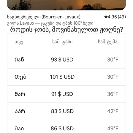
საცხოვრებელი (Bourg-en-Lavaux)
საშუალო შეფა
4,96 (49)
ვილა Lavaux — ჯაკუზი და ტბის 180° ხედი
როდის ჯობს, მოვინახულოთ ჟოღნე?
თვე
საშ. ფასი
საშ. ტემპ.
Იან
93 $ USD
30°F
Თებ
101 $ USD
30°F
Მარ
91 $ USD
36°F
Აპრ
83 $ USD
42°F
Მაი
86 $ USD
49°F