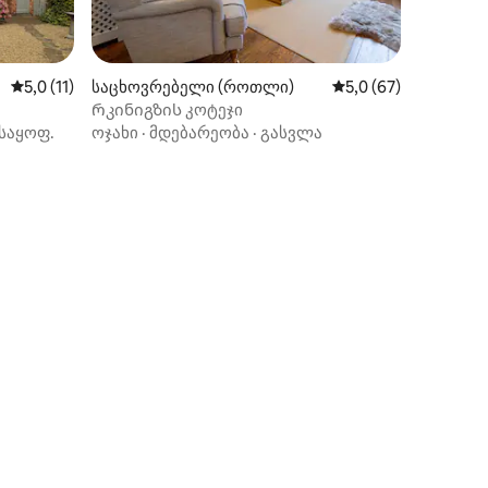
ილვა
საშუალო შეფასებაა 5‑დან 5,0, 11 მიმოხილვა
5,0 (11)
საცხოვრებელი (როთლი)
საშუალო შეფასებაა
5,0 (67)
Რკინიგზის კოტეჯი
საყოფ.
ოჯახი
·
მდებარეობა
·
გასვლა