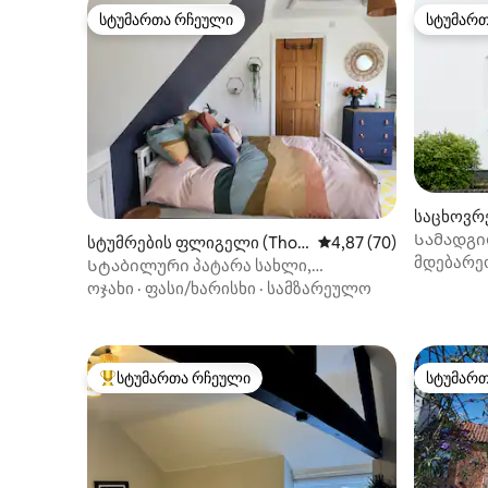
სტუმართა რჩეული
სტუმარ
სტუმართა რჩეული
სტუმარ
საცხოვრე
on)
Სამადგი
სტუმრების ფლიგელი (Thor
საშუალო შეფასებაა 5
4,87 (70)
საცხოვრ
მდებარე
pe Satchville)
Სტაბილური პატარა სახლი,
დამოუკიდებელი შესასვლელით.
ოჯახი
·
ფასი/ხარისხი
·
სამზარეულო
სტუმართა რჩეული
სტუმარ
სტუმართა რჩეული მოწინავე ვარიანტი
სტუმარ