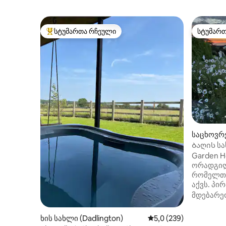
სტუმართა რჩეული
სტუმარ
სტუმართა რჩეული მოწინავე ვარიანტი
სტუმარ
საცხოვრე
the Hill)
Ბაღის სა
Garden H
ორადგილ
რომელთა
აქვს. პი
განცალკ
მდებარე
ავტონომ
3 ავტომ
ხის სახლი (Dadlington)
საშუალო შეფასებაა 5
5,0 (239)
ჭიშკრებ