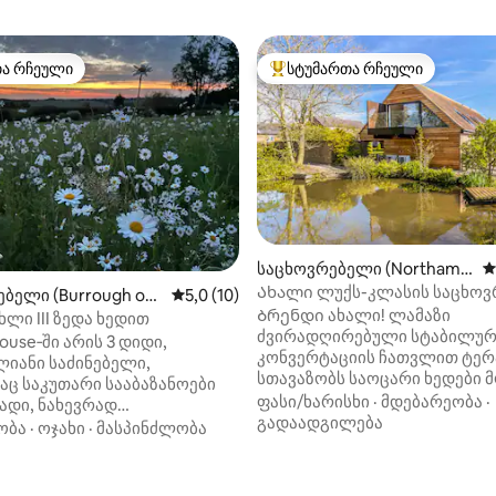
თა რჩეული
სტუმართა რჩეული
თა რჩეული
სტუმართა რჩეული მოწინავე ვ
საცხოვრებელი (Northamp
ს
tonshire)
Ახალი ლუქს-კლასის საცხო
ბელი (Burrough on
საშუალო შეფასებაა 5‑დან 5,0, 10 მიმოხ
5,0 (10)
სოფლად განსაცვიფრებელი 
Ბრენდი ახალი! ლამაზი
ხლი III ზედა ხედით
ძვირადღირებული სტაბილურ
ouse‑ში არის 3 დიდი,
კონვერტაციის ჩათვლით ტერ
იანი საძინებელი,
სთავაზობს საოცარი ხედები 
ც საკუთარი სააბაზანოები
ქალაქგარეთ. • ნეტარი სიმშვიდე •
ფასი/ხარისხი
·
მდებარეობა
·
რადი, ნახევრად
მარტივი წვდომა A14, M1 და M6-
გადაადგილება
ევებული, ერთსართულიანი,
ობა
·
ოჯახი
·
მასპინძლობა
Market Harborough-მდე მის
იური, პარკირება
დაგჭირდებათ 10 წთ • 2 დიდი 
ობილისთვის ელექტრო
‑დან 5,0, 239 მიმოხილვა
King საწოლი - შეიძლება გაიყ
ის მიღმა + ელექტრომობილის