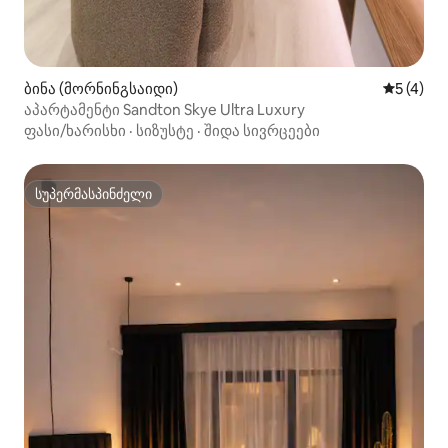
ბინა (მორნინგსაიდი)
საშუალო 
5 (4)
აპარტამენტი Sandton Skye Ultra Luxury
ფასი/ხარისხი
·
სიზუსტე
·
შიდა სივრცეები
სუპერმასპინძელი
სუპერმასპინძელი