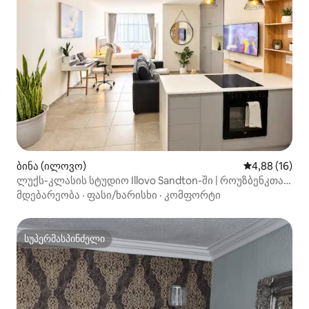
ბინა (ილოვო)
საშუალო შეფ
4,88 (16)
ლუქს-კლასის სტუდიო Illovo Sandton-ში | როუზბენკთან
ახლოს
მდებარეობა
·
ფასი/ხარისხი
·
კომფორტი
სუპერმასპინძელი
სუპერმასპინძელი