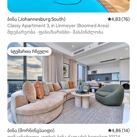
ბინა (Johannesburg South)
საშუალო შეფა
4,83 (76)
Classy Apartment 3, in Linmeyer (Boomed Area)
მდებარეობა
·
ფასი/ხარისხი
·
მასპინძლობა
სტუმართა რჩეული
სტუმართა რჩეული
ბინა (მორნინგსაიდი)
საშუალო შეფ
4,86 (14)
დიზაინერული კუთხის ბინა ქალაქის ხედებით 1012A