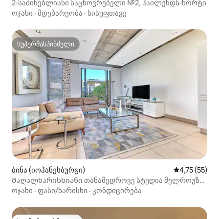
2‑საძინებლიანი საცხოვრებელი №2, ჰაილენდს‑ნორტი
ოჯახი
·
მდებარეობა
·
სისუფთავე
სუპერმასპინძელი
სუპერმასპინძელი
ბინა (იოჰანესბურგი)
საშუალო შეფ
4,75 (55)
Მაღალხარისხიანი თანამედროვე სტუდია მელროუზის
თაღში
ოჯახი
·
ფასი/ხარისხი
·
კონდიცირება