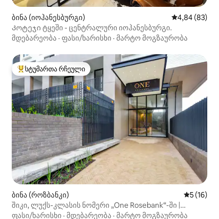
ბინა (იოჰანესბურგი)
საშუალო შეფა
4,84 (83)
Კოტეჯი ტყეში - ცენტრალური იოჰანესბურგი.
მდებარეობა
·
ფასი/ხარისხი
·
მარტო მოგზაურობა
სტუმართა რჩეული
სტუმართა რჩეული მოწინავე ვარიანტი
ბინა (როზბანკი)
საშუალო შ
5 (16)
შიკი, ლუქს-კლასის ნომერი „One Rosebank“-ში |
არაჩვეულებრივი ხედები
ფასი/ხარისხი
·
მდებარეობა
·
მარტო მოგზაურობა