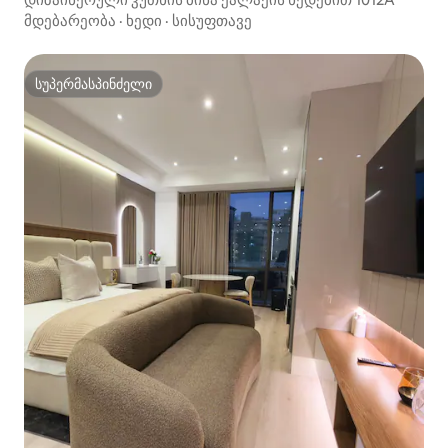
მდებარეობა
·
ხედი
·
სისუფთავე
სუპერმასპინძელი
სუპერმასპინძელი