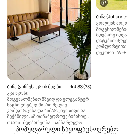
ბინა (Johannesbu
გოლფის მოედან
გარემოში
მოგესალმებით ა
მდებარე იდეალუ
დატკბით შეუდა
კომფორტითა და
ჩვენს ფართო სა
დეკორი
·
Wi‑Fi
·
ხ
რომელიც მდება
საცხოვრებელ კ
Eye of Africa Golf 
Საყოფაცხოვრებ
გოლფის ობიექტ
18‑ბუდიანი მოედ
ბინა (ვინჩესტერის მთები ექ
საშუალო შეფასებაა 5‑დან 4,
4,83 (23)
ჩემპიონატისთვი
სტ 3)
კვა ნკოსი
The Greens Grillh
მოგესალმებით მშვიდ და ელეგანტურ
პროდუქტები, პიცა
საცხოვრებელში, რომელიც
(იტალიური სამზ
კომფორტისა და სიმარტივისთვისაა
აუზი Საბავშვო გ
შექმნილი. ამ თანამედროვე ბინისთვის
სალაშქრო ბილიკ
დამახასიათებელია ლამაზად
ოჯახი
·
მდებარეობა
·
სამზარეულო
ველოსიპედით სიარული)
მოწყობილი მისაღები ოთახი,
პოპულარული საყოფაცხოვრებო
ოჯახებისა და ჯგ
რომელშიც დგას რბილი,