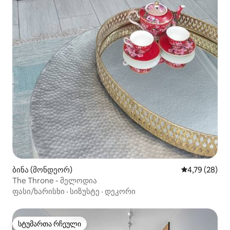
ბინა (მონდეორ)
საშუალო შეფ
4,79 (28)
The Throne - მელოდია
ფასი/ხარისხი
·
სიზუსტე
·
დეკორი
სტუმართა რჩეული
სტუმართა რჩეული