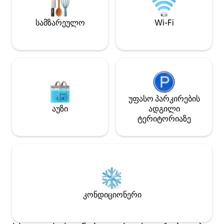
შესაძლებელია ადგილობრივ
შეგიძლიათ სასი
კალმახის ტბაზე თევზაობა,
განიტვირთოთ, იქ
შეთანხმების საფუძველზე ნებართვის
თუ რამდენიმე დ
სამზარეულო
Wi-Fi
დაჯავშნა ან მფლობელისგან
სათევზაო წნელების დაქირავება.
უფასო პარკირების
აუზი
ადგილი
ტერიტორიაზე
კონდიციონერი