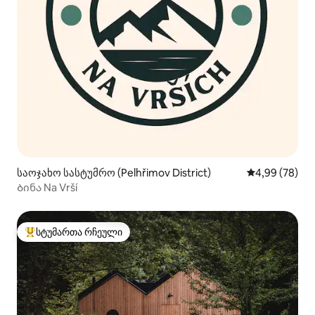
საოჯახო სასტუმრო (Pelhřimov District)
საშუალო შეფა
4,99 (78)
Ბინა Na Vrší
სტუმართა რჩეული
სტუმართა რჩეული მოწინავე ვარიანტი