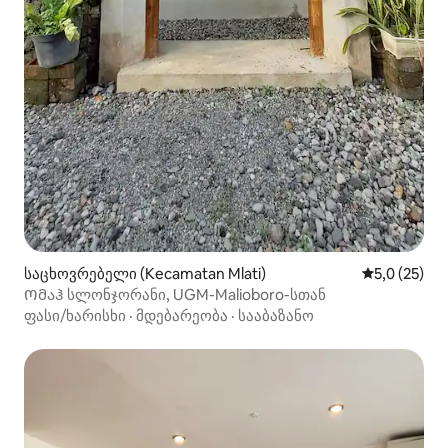
საცხოვრებელი (Kecamatan Mlati)
საშუალო შე
5,0 (25)
Ომაჰ სლონჯორანი, UGM-Malioboro-სთან
ფასი/ხარისხი
·
მდებარეობა
·
სააბაზანო