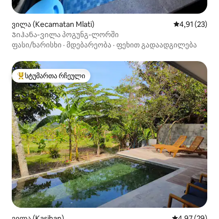
ვილა (Kecamatan Mlati)
საშუალო შეფ
4,91 (23)
Ჯიჰანა-ვილა პოგუნგ-ლორში
ფასი/ხარისხი
·
მდებარეობა
·
ფეხით გადაადგილება
სტუმართა რჩეული
სტუმართა რჩეული მოწინავე ვარიანტი
ვილა (Kasihan)
საშუალო შეფა
4,97 (29)