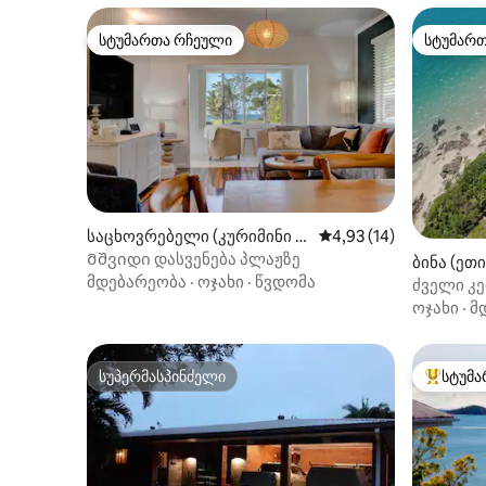
სტუმართა რჩეული
სტუმარ
სტუმართა რჩეული
სტუმარ
საცხოვრებელი (კურიმინი ბ
საშუალო შეფასებაა 5
4,93 (14)
იჩი)
Მშვიდი დასვენება პლაჟზე
ბინა (ეთი
მდებარეობა
·
ოჯახი
·
წვდომა
ძველი კე
ოჯახი
·
მ
სუპერმასპინძელი
სტუმა
სუპერმასპინძელი
სტუმართ