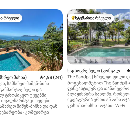
თა რჩეული
სტუმართა რჩეული
თა რჩეული
სტუმართა რჩეული მოწინავე ვ
საცხოვრებელი (ვონგალი
ს
ნგი)
The Sandpit | სრულყოფილი დ
მხრეთ მისია)
საშუალო შეფასებაა 5‑დან 4,98, 241 მიმოხ
4,98 (241)
პლაჟისპირას
Მოგესალმებით The Sandpit-
ვი, სამხრეთ მიშენ-ბიჩი
ფანტასტიკურ და თანამედრო
 განმარტოებული და
პლაჟისპირა სახლში, რომელ
ლ ტროპიკულ ტყეებში,
იდეალურია ერთი ან ორი ოჯა
ც თვალწარმტაცი ხედები
Მისი შეუდარებელი მდებარე
ფასი/ხარისხი
·
ოჯახი
·
Wi‑Fi
ამხრეთ მიშენ-ბიჩსა და დანკ-
პირდაპირ პლაჟზე, ეს
ე. Გაექეცით და
დებარეობა
·
კომფორტი
განსაცვიფრებელი განმარტო
რთეთ საკუთარ ლუქს-კლასის
გთავაზობთ ოთხ საძინებელს
ებელ სახლში. Ერთი კვირა აქ
‑დან 5,0, 365 მიმოხილვა
აღჭურვილ სამზარეულოს,
ნებლად ერთი თვის სავალზე