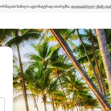
ორმაციის ნაწილი ავტომატურად ითარგმნა. 
თავდაპირველ ენაზე და
ციისთვის გამოიყენეთ კლავიშები ზემოთ/ქვემოთ მიმართული ისრებით 