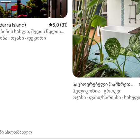
arra Island)
საშუალო შეფასებაა 5‑დან 5,0, 31 მიმოხ
5,0 (31)
 ბიჩის სახლი, შედის წყლის
‑დან 4,74, 19 მიმოხილვა
ხვა
ობა
·
ოჯახი
·
დეკორი
საცხოვრებელი (სამხრეთ მი
სია)
Ჰელიკონია ‑ გროუვი
ოჯახი
·
ფასი/ხარისხი
·
სისუფ
ები ახლომახლო