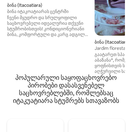
ბინა (Itacoatiara)
ბინა იტაკოატიარას ცენტრში
ჩვენი მყუდრო და სრულყოფილი
საცხოვრებელი იდეალურია თქვენი
სტუმრობისთვის! კონდიციონერიანი
ბინა, კომფორტული და კარგ ადგილას
მდებარე, იდეალურია
ბინა (Itacoatiara)
დასასვენებლად ან სამუშაოდ. აქ არის
Jardim florestal It
ტელევიზორი, საძინებელი და
Imersão
გაატარეთ სპა‑წა
საცხოვრებელი სივრცე მაცივრით და
აბაზანა*, რომელ
სასადილო მაგიდით.
ყოფნისთვის სახ
Სუპერმარკეტებთან, საცხობებთან,
აღჭურვილი სამზ
რესტორნებთან და წასახემსებელ
პოპულარული საყოფაცხოვრებო
ყველაფერი გექნ
ბარებთან ახლოს. ჩვენ გთავაზობთ
მოსამზადებლად. 
პირობები დასასვენებელ
Wi‑Fi ქსელის პაროლს, ასევე,
საწოლის სრული 
საწოლის თეთრეულსა და სააბაზანოს
საცხოვრებლებში, რომლებსაც
ყველაფერს კიდ
პირსახოცებს. Ყველაფერი
იტაკუატიარა სტუმრებს სთავაზობს
კომფორტულს ხდი
სიყვარულით მოემზადეთ, რომ თავი
დასაგვირგვინებ
ისე იგრძნოთ, როგორც საკუთარ
პოპკორნის აპარ
სახლში. დაჯავშნეთ და ისიამოვნეთ
ყურებისას ცხელ
პრაქტიკული, უსაფრთხო და
მიირთვათ. ჩვენ 
სასიამოვნო გამოცდილებით!
უსაფრთხო უბანშ