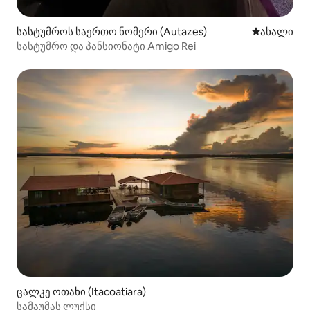
სასტუმროს საერთო ნომერი (Autazes)
ახლად დამ
ახალი
სასტუმრო და პანსიონატი Amigo Rei
ცალკე ოთახი (Itacoatiara)
სამაუმას ლუქსი