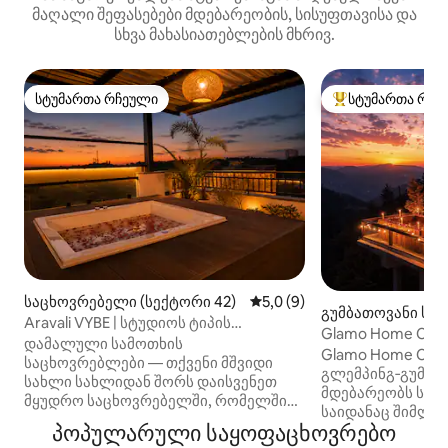
მაღალი შეფასებები მდებარეობის, სისუფთავისა და
სხვა მახასიათებლების მხრივ.
სტუმართა რჩეული
სტუმართა რჩე
სტუმართა რჩეული
სტუმართა რჩეული
საცხოვრებელი (სექტორი 42)
საშუალო შეფასებაა 5‑დან 
5,0 (9)
გუმბათოვანი სახ
Aravali VYBE | სტუდიოს ტიპის
g)
Glamo Home Cheo
აპარტამენტი კერძო ტერასით და
დამალული სამოთხის
კერძო საცხოვრ
Glamo Home Che
ჯაკუზით
საცხოვრებლები — თქვენი მშვიდი
გლემპინგ‑გუმბა
სახლი სახლიდან შორს დაისვენეთ
მდებარეობს საკუ
მყუდრო საცხოვრებელში, რომელშიც
საიდანაც შიმლას
არის თანამედროვე სამზარეულო,
პოპულარული საყოფაცხოვრებო
იშლება. დაჯავშნ
ნათელი მისაღები ოთახი და სტილური