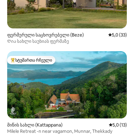
ფერმერული საცხოვრებელი (Beze)
საშუალო შე
5,0 (33)
Ღია სახლი საუხიას ფერმაზე
სტუმართა რჩეული
სტუმართა რჩეული მოწინავე ვარიანტი
მიწის სახლი (Kattappana)
საშუალო შე
5,0 (13)
Milele Retreat -n near vagamon, Munnar, Thekkady