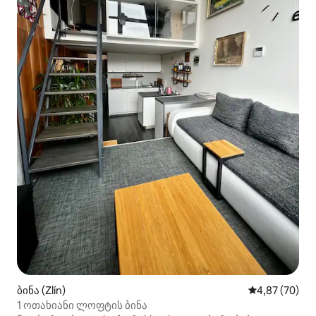
ბინა (Zlín)
საშუალო შეფა
4,87 (70)
1 ოთახიანი ლოფტის ბინა