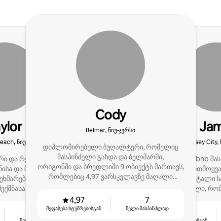
Cody
ylor
Jam
Belmar, ნიუ-ჯერსი
ach, ნიუ-ჯერსი
Jersey City,
დიპლომირებული ბუღალტერი, რომელიც
მასპინძელი გახდა და ბელმარში,
რი და რეიჩელი, ცოლ-
Მე, როგორც Airbnb მა
ორიგონში და ბრედლიში 9 ობიექტს მართავს,
ნისა და მასპინძლობის
თბილ, სტუმართმოყვა
რომლებიც 4,97 ვარსკვლავზე მაღალი
გეხმარებით უნიკალური
სადაც ყველა დეტალი 
შეფასებით გამოირჩევა. ჩემი მიზანია:
ექმნასა და მართვაში,
მომზადებული, რომ
დავეხმარო მფლობელებს მეტი შემოსავლის
უმრებს აოცებს!
კომფორტულად და დაფ
4,97
7
მიღებაში. 2026 წლისთვის დარჩენილია
შეფასება სტუმრებისგან
წელი მასპინძლად
4
4,92
1 ადგილი.
წელი მასპინძლად
შეფასება სტუმრებისგან