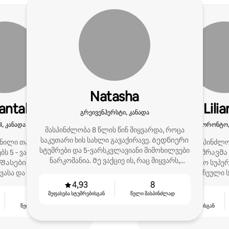
Natasha
antal
Lilia
გრეივენჰერსტი, კანადა
il, კანადა
ტორონტო,
მასპინძლობა 8 წლის წინ მიყვარდა, როცა
საკუთარი ხის სახლი გავაქირავე. Ბედნიერი
ვნილი თანამასპინძელი,
ჩემი სახლის მასპინძლო
სტუმრები და 5-ვარსკვლავიანი მიმოხილვები
ს 5 ‑ ვარსკვლავიან
წინ დავიწყე. Უამრავმა
ნარკომანია. Მე ვაქციე ის, რაც მიყვარს,
 Ფასების ოპტიმიზაციას,
ხელი შეუწყო სუპე
ვაკეთებ იმას, რასაც ვაკეთებ.
ვასა და შემოსავლის
სტუმრების რჩეული ს
ს ვცდილობ.
მოკლე დ
4,93
8
შეფასება სტუმრებისგან
წელი მასპინძლად
4
4,88
წელი მასპინძლად
შეფასება სტუმრებისგან