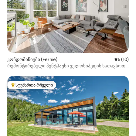
კონდომინიუმი (Fernie)
საშუალო შ
5 (10)
რემონტირებული პენტჰაუსი ველოსიპედის სათავსოთი
და კონდიციონერით
სტუმართა რჩეული
სტუმართა რჩეული მოწინავე ვარიანტი