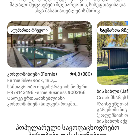
მაღალი შეფასებები მდებარეობის, სისუფთავისა და
სხვა მახასიათებლების მხრივ.
სტუმართა რჩეული
სტუმართა რჩეულ
სტუმართა რჩეული
სტუმართა რჩეულ
კონდომინიუმი (Fernie)
საშუალო შეფასებაა 5‑დან 4,
4,8 (380)
Fernie SilverRock, 1BD,
ჰიდრომასაჟიანი აუზი, აუზი, საუნა,
სამთავრობო რეგისტრაციის ნომერი:
ხის სახლი (Jaffra
სპორტდარბაზი
H979143496 Fernie Business #002166
Creek მხარეს ხის
Ცალკე ერთსაძინებლიანი
კონდომინიუმი სილვერ-როკში.
Დაისვენეთ ამ უ
Ცენტრამდე და სათხილამურო
გარემოში ბიგ-სე
გორაკამდე მოკლე მანძილით.
(კოლუმბიის ოლქი
Ველოსიპედით/ლაშქრობით ფერნის
ხის სახლს აქვს 1
პოპულარული საყოფაცხოვრებო
ყველა შესანიშნავ სამთო
ორადგილიანი ს
ველობილიკზე. Დატკბით სრული
გასაშლელი დივან