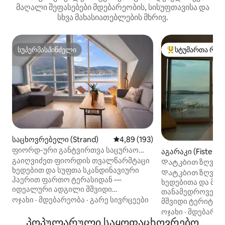
მაღალი შეფასებები მდებარეობის, სისუფთავისა და
სხვა მახასიათებლების მხრივ.
სუპერმასპინძელი
სტუმართა რჩე
სუპერმასპინძელი
სტუმართა რჩეული
საცხოვრებელი (Strand)
საშუალო შეფასებაა 5‑დან 4,8
4,89 (193)
ფიორდ-ური განტვირთვა საცურაო
აგარაკი (Fister)
სპასთან პრეიკესტოლენთან ახლოს
გაიღვიძეთ ფიორდის თვალწარმტაცი
Დატკბით ზღვის 
ხედებით და სუფთა სკანდინავიური
ხედებით, ლაშქრ
Დატკბით ზღვის 
ჰაერით ფართო ტერასიდან —
ხედებითა და მზი
იდეალური ადგილი მშვიდი
თანამედროვე ხის სახ
დილებისთვის, ხანგრძლივი
ოჯახი
·
მდებარეობა
·
გარე სივრცეები
მშვიდი ტერიტორი
ვახშმებისთვის და დაუვიწყარი
შესანიშნავი ხედ
ოჯახი
·
მდებარეო
ერთობლივი მომენტებისთვის.
პოპულარული საყოფაცხოვრებო
ლაშქრობები იშლ