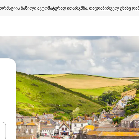
ორმაციის ნაწილი ავტომატურად ითარგმნა. 
თავდაპირველ ენაზე და
ციისთვის გამოიყენეთ კლავიშები ზემოთ/ქვემოთ მიმართული ისრებით 