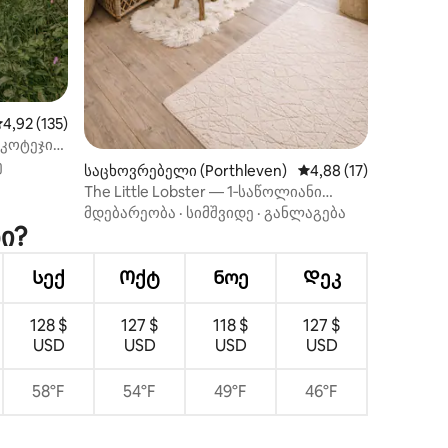
აშუალო შეფასებაა 5‑დან 4,92, 135 მიმოხილვა
4,92 (135)
კოტეჯი
ე
საცხოვრებელი (Porthleven)
საშუალო შეფასებაა 
4,88 (17)
The Little Lobster — 1‑საწოლიანი
სახლი ზღვის ხედით
მდებარეობა
·
სიმშვიდე
·
განლაგება
ი?
Სექ
Ოქტ
Ნოე
Დეკ
128 $
127 $
118 $
127 $
USD
USD
USD
USD
58°F
54°F
49°F
46°F