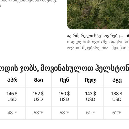
ი
ფერმერული საცხოვრებე
ს
ლი (Nancegollan)
Ძაღლებისთვის შესაფერისი 
ტყესთან და ტბასთან ერთად
ოჯახი
·
მდებარეობა
·
მდინარ
ოდის ჯობს, მოვინახულოთ ჰელსტონ
Აპრ
Მაი
Ივნ
Ივლ
Აგვ
146 $
152 $
150 $
143 $
138 $
USD
USD
USD
USD
USD
48°F
53°F
58°F
61°F
61°F