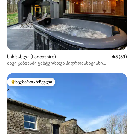
ხის სახლი (Lancashire)
საშუალო შ
5 (59)
შავი კაბინაში განტვირთვა ჰიდრომასაჟიანი
აუზითა და საუნით
სტუმართა რჩეული
სტუმართა რჩეული მოწინავე ვარიანტი