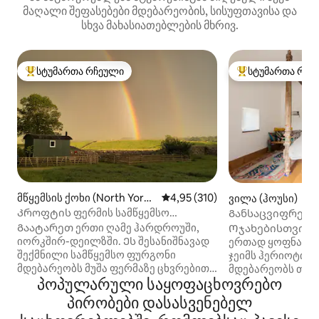
მაღალი შეფასებები მდებარეობის, სისუფთავისა და
სხვა მახასიათებლების მხრივ.
სტუმართა რჩეული
სტუმართა რჩე
სტუმართა რჩეული მოწინავე ვარიანტი
სტუმართა რჩეული
მწყემსის ქოხი (North Yorks
საშუალო შეფასებაა 5‑დან 4,9
4,95 (310)
ვილა (ჰოუსი)
hire)
Კროფტის ფერმის სამწყემსო
Განსაცვიფრებე
ფურგონი, ჰარდრი, პენინის გზა
ჰექტარზე/მდინარ
Გაატარეთ ერთი ღამე ჰარდროუში,
Ოჯახებისთვის შ
6+
იორკშირ-დეილზში. Ეს შესანიშნავად
ერთად ყოფნა. Მ
შექმნილი სამწყემსო ფურგონი
ჯეიმს ჰერიოტის 
მდებარეობს მუშა ფერმაზე ცხვრებით,
მდებარეობს თივი
პოპულარული საყოფაცხოვრებო
მსხვილფეხა რქოსანი პირუტყვით,
საძაგელი ცხენებ
ქათმებითა და ღორებით. Ამას გარდა,
Ველური ბანაობა
პირობები დასასვენებელ
აქ ცხოვრობს მეცხვარეობის
ტყეში ან გადაცუ