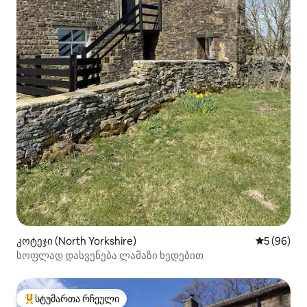
კოტეჯი (North Yorkshire)
საშუალო შ
5 (96)
სოფლად დასვენება ლამაზი ხედებით
სტუმართა რჩეული
სტუმართა რჩეული მოწინავე ვარიანტი