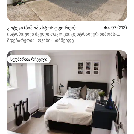
კოტეჯი (ბიშოპს სტორტფორდი)
საშუალო შეფა
4,97 (213)
ისტორიული ძველი თავლები ცენტრალურ ბიშოპს-
სტორტფორდში
მდებარეობა
·
ოჯახი
·
სიმშვიდე
სტუმართა რჩეული
სტუმართა რჩეული