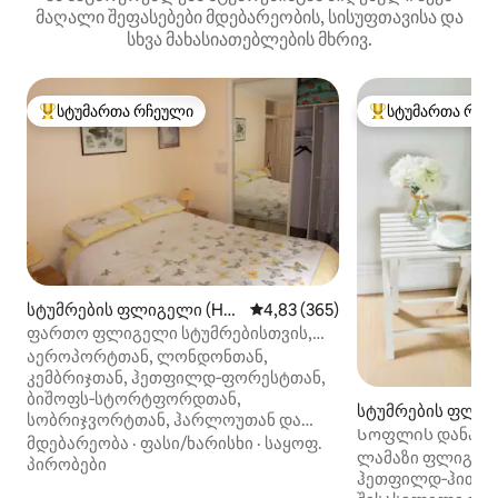
მაღალი შეფასებები მდებარეობის, სისუფთავისა და
სხვა მახასიათებლების მხრივ.
სტუმართა რჩეული
სტუმართა რჩე
სტუმართა რჩეული მოწინავე ვარიანტი
სტუმართა რჩეული
სტუმრების ფლიგელი (Hat
საშუალო შეფასებაა 5‑დან 4,8
4,83 (365)
field Heath)
ფართო ფლიგელი სტუმრებისთვის,
კერძო ბაღი
აეროპორტთან, ლონდონთან,
კემბრიჯთან, ჰეთფილდ‑ფორესტთან,
ბიშოფს‑სტორტფორდთან,
სტუმრების ფლიგე
სობრიჯვორტთან, ჰარლოუთან და
hop's Stortford)
Სოფლის დანართ
ქორწილის მრავალ ადგილთან
მდებარეობა
·
ფასი/ხარისხი
·
საყოფ.
ავტობუსი, გასეი
ლამაზი ფლიგელ
ახლოს. ვმუშაობთ მდგრადობისთვის.
პირობები
გასტრონომიული
ჰეთფილდ‑ჰითში.
წყვილებისთვის,