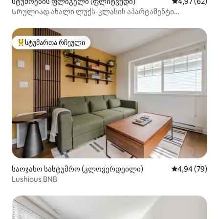
სტუმრების ფლიგელი (ფლიტვუდი)
საშუალო შეფა
4,97 (62)
Სრულიად ახალი ლუქს-კლასის აპარტამენტი
ფლიტვუდში | საწოლი „King Bed“
სტუმართა რჩეული
სტუმართა რჩეული მოწინავე ვარიანტი
საოჯახო სასტუმრო (კლოვერდეილი)
საშუალო შეფა
4,94 (79)
Lushious BNB