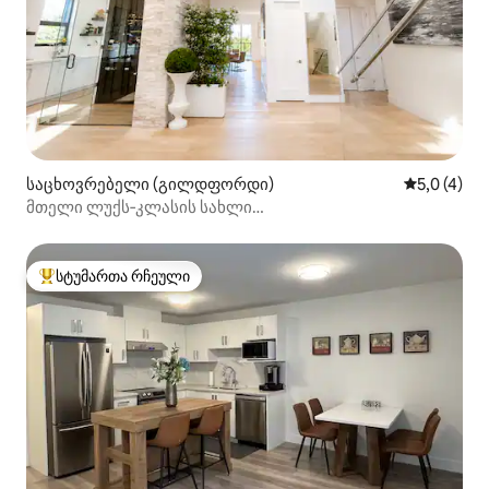
საცხოვრებელი (გილდფორდი)
საშუალო შ
5,0 (4)
მთელი ლუქს‑კლასის სახლი
3 საძინებლით/2,5 სააბაზანოთი, 279 კვ. მეტრი
სტუმართა რჩეული
სტუმართა რჩეული მოწინავე ვარიანტი